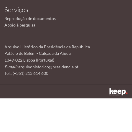
Serviços
Reprodução de documentos
Apoio à pesquisa
Arquivo Histórico da Presidência da República
Palácio de Belém - Calçada da Ajuda
1349-022 Lisboa (Portugal)
E-mail:
arquivohistorico@presidencia.pt
Tel.: (+351) 213 614 600
Este sítio utiliza cookies para tornar a sua utilização mais agradável.
Ao continuar a utilizá-lo reconhece e aceita a nossa
política de cookies
Aceitar