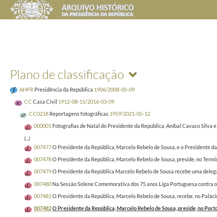
Plano de classificação
AHPR
Presidência da República
1906/2008-05-09
CC
Casa Civil
1912-08-15/2016-03-09
CC0218
Reportagens fotográficas
1959/2021-05-12
000001
Fotografias de Natal do Presidente da República, Aníbal Cavaco Silva 
(...)
007477
O Presidente da República, Marcelo Rebelo de Sousa, e o Presidente d
007478
O Presidente da República, Marcelo Rebelo de Sousa, preside, no Termin
007479
O Presidente da República Marcelo Rebelo de Sousa recebe uma delegaçã
007480
Na Sessão Solene Comemorativa dos 75 anos Liga Portuguesa contra o C
007481
O Presidente da República, Marcelo Rebelo de Sousa, recebe, no Paláci
007482
O Presidente da República, Marcelo Rebelo de Sousa, preside, no Por