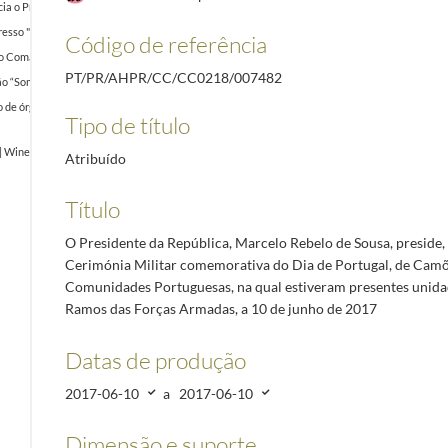
a o Presidente da Liga dos Combatentes, Tenente-general Joaquim Chito Rodrigues, a 4 abri
sso "40 Anos da Constitução da República Portuguesa", na Reitoria da Universidade Nova de L
Código de referência
, o Comando Conjunto para as Operações Militares (CCOM) do Estado-Maior-General das Forç
PT/PR/AHPR/CC/CC0218/007482
ão “Somos Nós”, a 9 de junho de 2017
2017-06-09/2017-06-09
 de órgão e espetáculo de fogo-de-artifício no final do primeiro dia de Comemorações do Dia d
Tipo de título
o | Wine and History, Festa Pombalina, sendo homenageado como Cidadão Honorário de São Joã
Atribuído
Título
O Presidente da República, Marcelo Rebelo de Sousa, preside, 
Cerimónia Militar comemorativa do Dia de Portugal, de Camõ
Comunidades Portuguesas, na qual estiveram presentes unidad
Ramos das Forças Armadas, a 10 de junho de 2017
Datas de produção
2017-06-10
a
2017-06-10
Dimensão e suporte