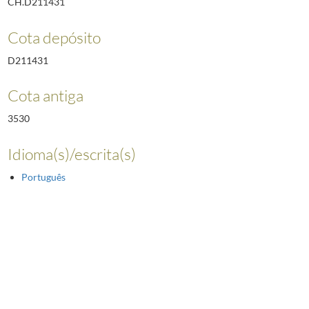
CH.D211431
Cota depósito
D211431
Cota antiga
3530
Idioma(s)/escrita(s)
Português