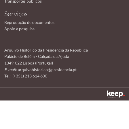
Transportes públicos
Serviços
Reprodução de documentos
Apoio à pesquisa
Arquivo Histórico da Presidência da República
Palácio de Belém - Calçada da Ajuda
1349-022 Lisboa (Portugal)
E-mail:
arquivohistorico@presidencia.pt
Tel.: (+351) 213 614 600
Este sítio utiliza cookies para tornar a sua utilização mais agradável.
Ao continuar a utilizá-lo reconhece e aceita a nossa
política de cookies
Aceitar