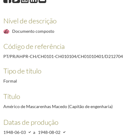
D212703
Eduardo Rodrigues de Carvalho (Engenheiro; Presidente da Comis
D212704
Américo de Mascarenhas Macedo (Capitão de engenharia)
1948
D212705
José Carlos de Arantes e Oliveira (Capitão de engenharia)
1948-
Nível de descrição
D212706
Raul Tojal (Arquiteto)
1948-06-13/1948-07-09
Documento composto
D212707
Ernesto Trindade Pereira (Governador Civil do Distrito da Guarda
D212708
Alfredo Rodrigues dos Santos Júnior (Médico; Presidente da Câma
Código de referência
D212709
Carlos Pereira da Cruz (Engenheiro; Vogal da Comissão Administr
(...)
PT/PR/AHPR-CH/CH0101-CH010104/CH01010401/D212704
D212778
D. António dos Reis Rodrigues (Bispo titular de Madarsuma)
2009
Tipo de título
Formal
Título
Américo de Mascarenhas Macedo (Capitão de engenharia)
Datas de produção
1948-06-03
a
1948-08-02