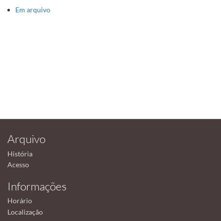
Em arquivo
Arquivo
História
Acesso
Informações
Horário
Localização