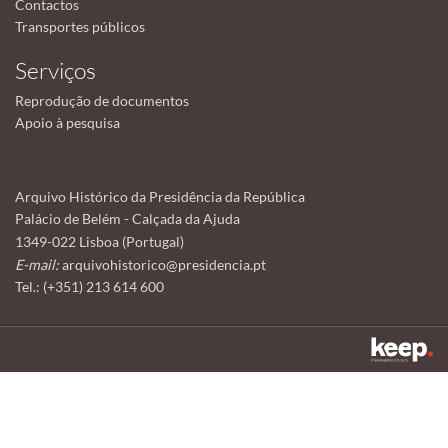
Contactos
Transportes públicos
Serviços
Reprodução de documentos
Apoio à pesquisa
Arquivo Histórico da Presidência da República
Palácio de Belém - Calçada da Ajuda
1349-022 Lisboa (Portugal)
E-mail:
arquivohistorico@presidencia.pt
Tel.: (+351) 213 614 600
Este sítio utiliza cookies para tornar a sua utilização mais agradável.
Ao continuar a utilizá-lo reconhece e aceita a nossa
política de cookies