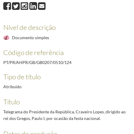
124
Telegrama do Presidente da República, Craveiro Lopes, dirigido ao rei do
125
Telegrama do Presidente da República, Craveiro Lopes, dirigido ao Presid
126
Telegrama do Presidente da República, Craveiro Lopes, dirigido a Sua Sant
127
Telegrama do Presidente da República, Craveiro Lopes, dirigido ao Carde
Nível de descrição
128
Telegrama do Presidente da República, Craveiro Lopes, dirigido ao Suas 
Documento simples
129
Telegrama da rainha Isabel II, dirigido ao Presidente da República, Crav
(...)
Código de referência
340
Telegrama do Presidente Sukarno da República da Indonésia, dirigido ao
PT/PR/AHPR/GB/GB0207/0510/124
Tipo de título
Atribuído
Título
Telegrama do Presidente da República, Craveiro Lopes, dirigido ao
rei dos Gregos, Paulo I, por ocasião da festa nacional.
Datas de produção