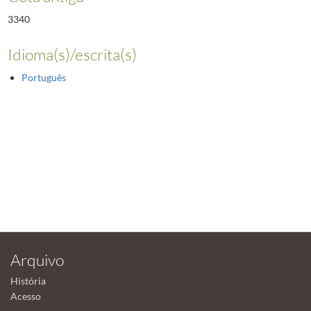
3340
Idioma(s)/escrita(s)
Português
Arquivo
História
Acesso