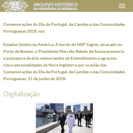
Toggle
navigation
Comemorações do Dia de Portugal, de Camões e das Comunidades
Portuguesas 2018, nos
Plano de classificação
Estados Unidos da América. A bordo do NRP Sagres, atracado no
Porto de Boston, o Presidente Marcelo Rebelo de Sousa presencia
AHPR
Presidência da República
1906/2008-05-09
a assinatura de dois memorandos de Entendimento e agraciou
CC
Casa Civil
1912-08-15/2016-03-09
cinco personalidades da Nova Inglaterra por ocasião das
CC0218
Reportagens fotográficas
1959/2021-05-12
Comemorações do Dia de Portugal, de Camões e das Comunidades
000001
Fotografias de Natal do Presidente da República, Aníbal Cavaco Silva 
Portuguesas, 11 de junho de 2018.
(...)
006310
Comemorações do Dia de Portugal, de Camões e das Comunidades Portu
Digitalização
006311
Comemorações do Dia de Portugal, de Camões e das Comunidades Portu
006312
Comemorações do Dia de Portugal, de Camões e das Comunidades Portugu
006313
Comemorações do Dia de Portugal, de Camões e das Comunidades Portu
006314
Comemorações do Dia de Portugal, de Camões e das Comunidades Portug
006315
Comemorações do Dia de Portugal, de Camões e das Comunidades Portu