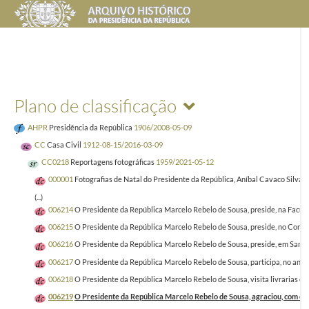
Plano de classificação
AHPR
Presidência da República
1906/2008-05-09
CC
Casa Civil
1912-08-15/2016-03-09
CC0218
Reportagens fotográficas
1959/2021-05-12
000001
Fotografias de Natal do Presidente da República, Aníbal Cavaco Silva 
(...)
006214
O Presidente da República Marcelo Rebelo de Sousa, preside, na Facul
006215
O Presidente da República Marcelo Rebelo de Sousa, preside, no Conve
006216
O Presidente da República Marcelo Rebelo de Sousa, preside, em Santa
006217
O Presidente da República Marcelo Rebelo de Sousa, participa, no ant
006218
O Presidente da República Marcelo Rebelo de Sousa, visita livrarias e a
006219
O Presidente da República Marcelo Rebelo de Sousa, agraciou, com o g