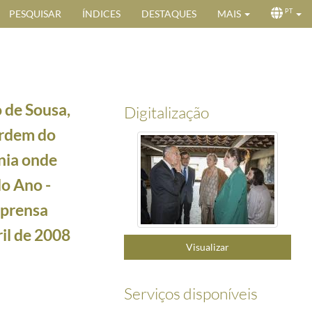
PESQUISAR
ÍNDICES
DESTAQUES
MAIS
PT
 de Sousa,
Digitalização
Ordem do
ónia onde
do Ano -
mprensa
ntação do estudo “Investimento Empresarial e o Crescimento da Economia Portuguesa”, a 20 d
ira Mundial de Saúde de 2018, promovida pelo Coimbra Health - Centro Académico e Clínico d
ril de 2008
Visualizar
onfederação dos Agricultores de Portugal (CAP), a 20 de abril de 2008
2018-04-20/2018-04-
ternacional do Corpo Diplomático, organizado, em dezembro de 2017, pela Associação das Famí
Serviços disponíveis
entregue o Prémio Personalidade do Ano - Martha de la Cal 2017 da Associação da Imprensa E