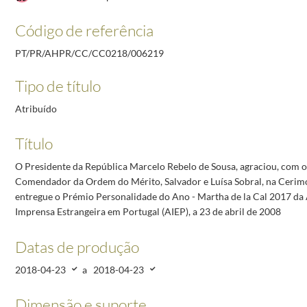
ntro da segunda edição do programa “Escritores no Palácio de Belém”, com a escritora Luísa D
(?) no Palácio Nacional de Queluz, a 25 de abril de 2008
2018-04-25/2018-04-25
Código de referência
leia da República, na sessão solene comemorativa do 44.º aniversário do 25 de Abril, a 25 de
PT/PR/AHPR/CC/CC0218/006219
Grande em Lisboa, à cerimónia de inauguração do Jardim Mário Soares, em homenagem ao antig
a o Conselho Diretivo da Associação Nacional de Freguesias, composto por Pedro Cegonho (Pre
Tipo de título
o | Wine and History, Festa Pombalina, sendo homenageado como Cidadão Honorário de São Joã
Atribuído
Título
O Presidente da República Marcelo Rebelo de Sousa, agraciou, com o
Comendador da Ordem do Mérito, Salvador e Luísa Sobral, na Cerimó
entregue o Prémio Personalidade do Ano - Martha de la Cal 2017 da
Imprensa Estrangeira em Portugal (AIEP), a 23 de abril de 2008
Datas de produção
2018-04-23
a
2018-04-23
Dimensão e suporte