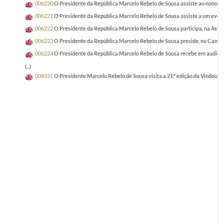
006220
O Presidente da República Marcelo Rebelo de Sousa assiste ao nono enco
006221
O Presidente da República Marcelo Rebelo de Sousa assiste a um evento 
006222
O Presidente da República Marcelo Rebelo de Sousa participa, na Assemb
006223
O Presidente da República Marcelo Rebelo de Sousa preside, no Campo 
006224
O Presidente da República Marcelo Rebelo de Sousa recebe em audiênci
(...)
008331
O Presidente Marcelo Rebelo de Sousa visita a 21.ª edição da Vindour