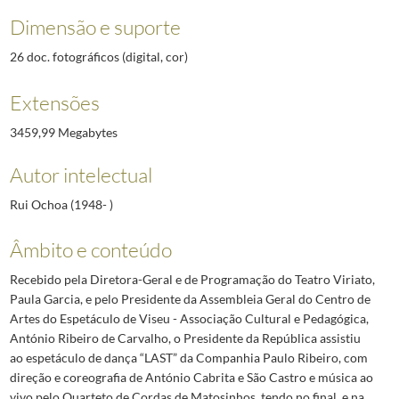
Dimensão e suporte
26 doc. fotográficos (digital, cor)
Extensões
3459,99 Megabytes
Autor intelectual
Rui Ochoa (1948- )
Âmbito e conteúdo
Recebido pela Diretora-Geral e de Programação do Teatro Viriato,
Paula Garcia, e pelo Presidente da Assembleia Geral do Centro de
Artes do Espetáculo de Viseu - Associação Cultural e Pedagógica,
António Ribeiro de Carvalho, o Presidente da República assistiu
ao espetáculo de dança “LAST” da Companhia Paulo Ribeiro, com
direção e coreografia de António Cabrita e São Castro e música ao
vivo pelo Quarteto de Cordas de Matosinhos, tendo no final, e na