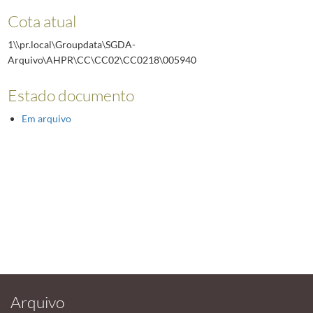
Cota atual
1\\pr.local\Groupdata\SGDA-
Arquivo\AHPR\CC\CC02\CC0218\005940
Estado documento
Em arquivo
Arquivo