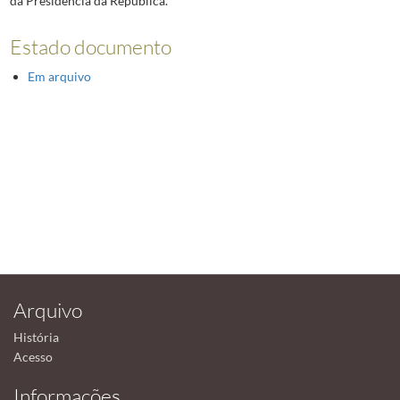
da Presidência da República.
Estado documento
Em arquivo
Arquivo
História
Acesso
Informações