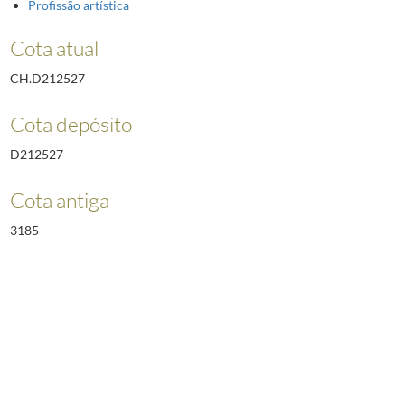
Profissão artística
Cota atual
CH.D212527
Cota depósito
D212527
Cota antiga
3185