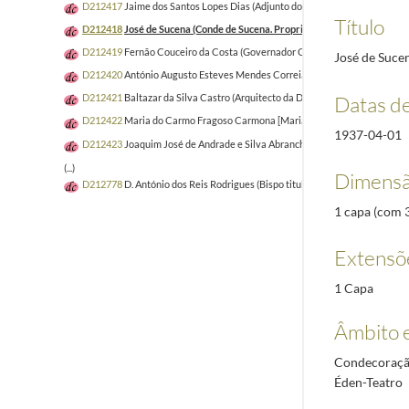
D212417
Jaime dos Santos Lopes Dias (Adjunto do Director Geral da Adminis
Título
D212418
José de Sucena (Conde de Sucena. Proprietário)
1937-04-01/193
D212419
Fernão Couceiro da Costa (Governador Civil do Porto)
1937-04-1
José de Suce
D212420
António Augusto Esteves Mendes Correia (Presidente da Comissã
Datas d
D212421
Baltazar da Silva Castro (Arquitecto da Direcção Geral dos Edif
D212422
Maria do Carmo Fragoso Carmona [Maria do Carmo Silva Carmona]
1937-04-01
D212423
Joaquim José de Andrade e Silva Abranches (Major de Engenharia
(...)
Dimensã
D212778
D. António dos Reis Rodrigues (Bispo titular de Madarsuma)
2009
1 capa (com 3 
Extensõ
1 Capa
Âmbito 
Condecoração
Éden-Teatro