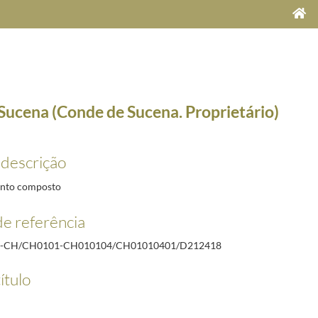
 Sucena (Conde de Sucena. Proprietário)
 descrição
nto composto
e referência
esidente do Instituto Português de Combustíveis; Professor Catedrático do Instituto Superio
R-CH/CH0101-CH010104/CH01010401/D212418
reito da Universidade de Lisboa; Procurador e Vice-Presidente da Câmara Coroportativa)
1937
ítulo
e Direito da Universidade de Lisboa)
1937-03-05/1937-03-05
il e Secretário Geral do Ministério do Interior)
1937-03-05/1937-05-28