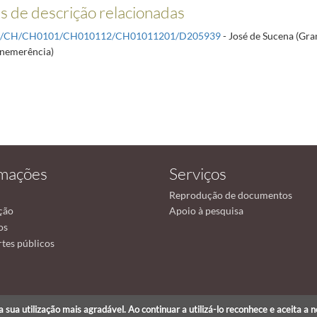
 de descrição relacionadas
R/CH/CH0101/CH010112/CH01011201/D205939
- José de Sucena (Gra
nemerência)
rmações
Serviços
Reprodução de documentos
ção
Apoio à pesquisa
os
tes públicos
r a sua utilização mais agradável. Ao continuar a utilizá-lo reconhece e aceita a 