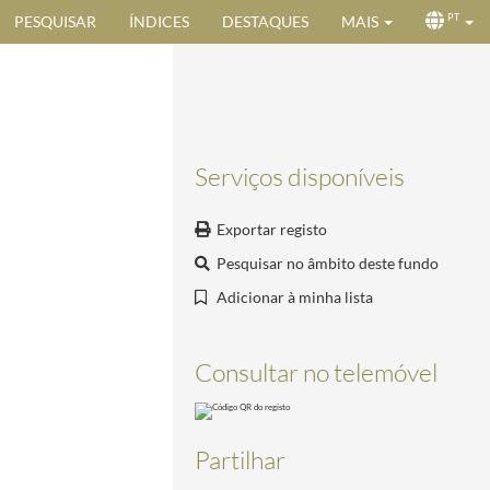
PESQUISAR
ÍNDICES
DESTAQUES
MAIS
PT
Serviços disponíveis
Exportar registo
Pesquisar no âmbito deste fundo
Adicionar à minha lista
r Técnico)
1940-06-13/1940-08-17
Consultar no telemóvel
-03-04/1937-05-28
Partilhar