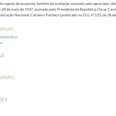
 de registo de proposta; boletim de aceitação assinado pelo agraciado; de
e 28 de maio de 1937, assinado pelo Presidente da República, Óscar Car
Educação Nacional, Carneiro Pacheco (publicado no D.G. nº 123, de 28 de
omum
 honorífica
io
al
8
pósito
iga