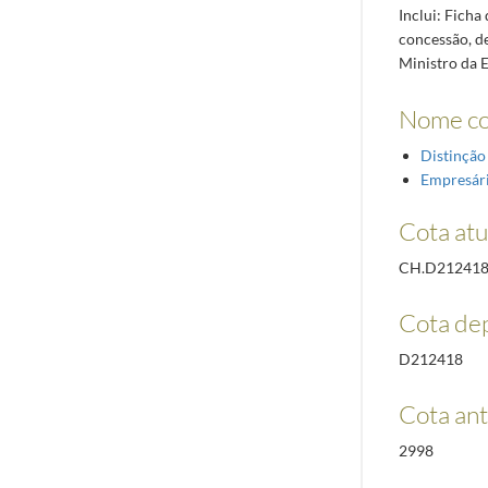
Inclui: Ficha
concessão, d
Ministro da 
Nome c
Distinção
Empresár
Cota atu
CH.D21241
Cota de
D212418
Cota ant
2998