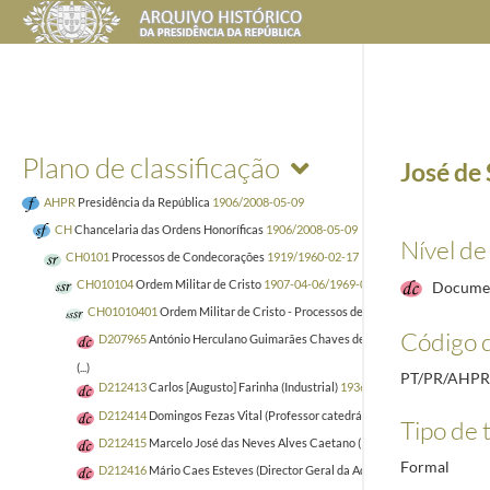
Plano de classificação
José de
AHPR
Presidência da República
1906/2008-05-09
CH
Chancelaria das Ordens Honoríficas
1906/2008-05-09
Nível de
CH0101
Processos de Condecorações
1919/1960-02-17
CH010104
Ordem Militar de Cristo
1907-04-06/1969-03-31
Docume
CH01010401
Ordem Militar de Cristo - Processos de Nacionais
1919
Código d
D207965
António Herculano Guimarães Chaves de Carvalho (Engenheiro; Pr
(...)
PT/PR/AHP
D212413
Carlos [Augusto] Farinha (Industrial)
1936-10-31/1937-10-05
D212414
Domingos Fezas Vital (Professor catedrático da Faculdade de Di
Tipo de t
D212415
Marcelo José das Neves Alves Caetano (Professor da Faculdade d
Formal
D212416
Mário Caes Esteves (Director Geral da Administração Política e Civ