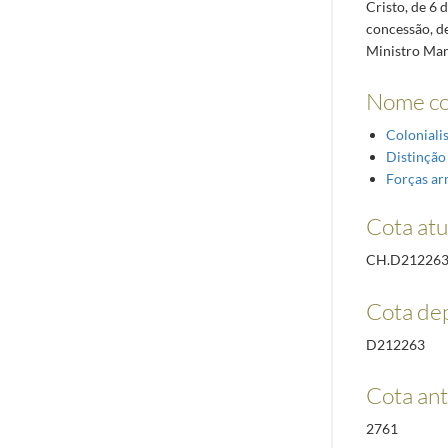
Cristo, de 6
concessão, d
Ministro Manu
Nome c
Colonial
Distinção
Forças a
Cota atu
CH.D21226
Cota de
D212263
Cota ant
2761