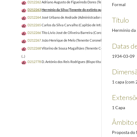
D212262
Adriano Augusto de Figueiredo Dores (Tenente de Infantaria)
193
Formal
D212263
Hermínio da Silva (Tenente do extinto quadro privativo das Força
D212264
José Urbano de Andrade (Administrador do concelho de Velas [ilha
Título
D212265
Carlos da Silva Carvalho (Capitão de Infantaria)
1934-06-27/193
Hermínio da S
D212266
Tito Lívio José de Oliveira Barreira (Coronel de Infantaria em ser
D212267
João Henrique de Melo (Tenente Coronel de Infantaria, no quadro
Datas d
D212268
Vitorino de Sousa Magalhães (Tenente Coronel médico)
1922-06-
1934-03-09
(...)
D212778
D. António dos Reis Rodrigues (Bispo titular de Madarsuma)
2009
Dimensã
1 capa (com 23
Extensõ
1 Capa
Âmbito 
Proposta do 