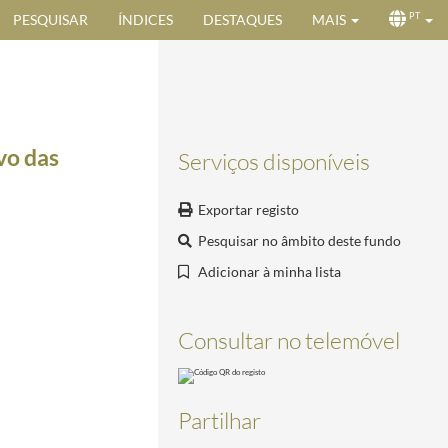
PESQUISAR
ÍNDICES
DESTAQUES
MAIS
PT
vo das
Serviços disponíveis
Exportar registo
Pesquisar no âmbito deste fundo
Adicionar à minha lista
r Técnico)
1940-06-13/1940-08-17
Consultar no telemóvel
Partilhar