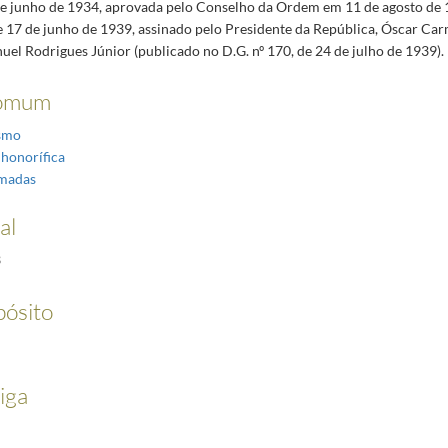
 de junho de 1934, aprovada pelo Conselho da Ordem em 11 de agosto de 
e 17 de junho de 1939, assinado pelo Presidente da República, Óscar Ca
el Rodrigues Júnior (publicado no D.G. nº 170, de 24 de julho de 1939).
omum
ismo
 honorífica
rmadas
al
3
pósito
iga