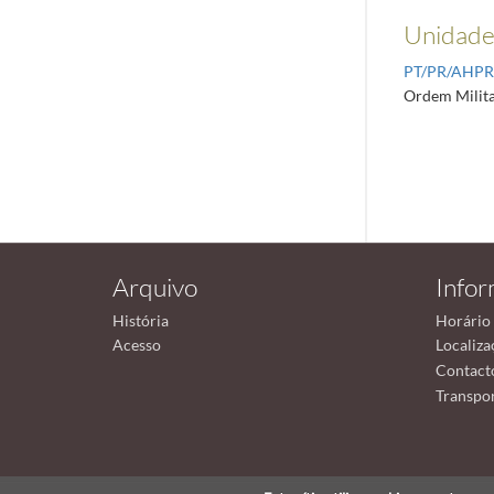
Unidades
PT/PR/AHP
Ordem Milita
Arquivo
Info
História
Horário
Acesso
Localiza
Contact
Transpor