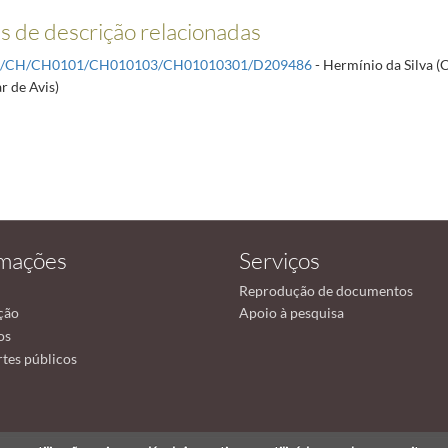
 de descrição relacionadas
R/CH/CH0101/CH010103/CH01010301/D209486
- Hermínio da Silva (
r de Avis)
rmações
Serviços
Reprodução de documentos
ção
Apoio à pesquisa
os
tes públicos