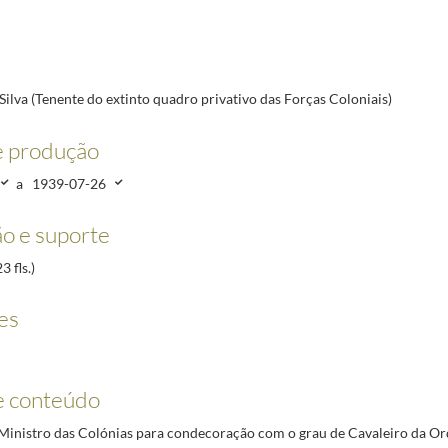
4-03-09/1934-10-31
s Coloniais)
1934-03-09/1939-07-26
 de S.Jorge, Açores])
1934-06-09/1934-08-13
4-07-02
ilva (Tenente do extinto quadro privativo das Forças Coloniais)
viço na Guarda Fiscal)
1934-03-12/1934-08-13
 de Reserva)
1934-03-31/1934-11-24
e produção
20/1922-06-20
a
1939-07-26
-04-30/2010-01-12
o e suporte
 fls.)
es
e conteúdo
Ministro das Colónias para condecoração com o grau de Cavaleiro da Or