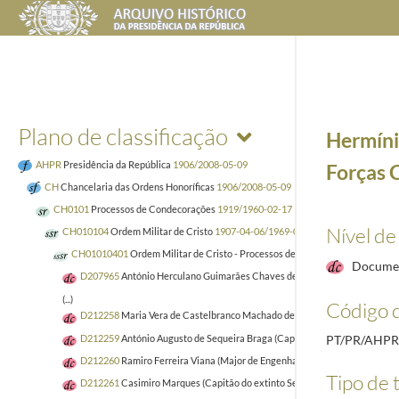
Plano de classificação
Hermínio
AHPR
Presidência da República
1906/2008-05-09
Forças C
CH
Chancelaria das Ordens Honoríficas
1906/2008-05-09
CH0101
Processos de Condecorações
1919/1960-02-17
Nível de
CH010104
Ordem Militar de Cristo
1907-04-06/1969-03-31
CH01010401
Ordem Militar de Cristo - Processos de Nacionais
1919
Docume
D207965
António Herculano Guimarães Chaves de Carvalho (Engenheiro; Pr
(...)
Código d
D212258
Maria Vera de Castelbranco Machado de Paiva Brandão
1934-05
D212259
António Augusto de Sequeira Braga (Capitão-Tenente. Ajudante d
PT/PR/AHP
D212260
Ramiro Ferreira Viana (Major de Engenharia)
1934-06-06/1935-1
Tipo de t
D212261
Casimiro Marques (Capitão do extinto Serviço privativo das Forç