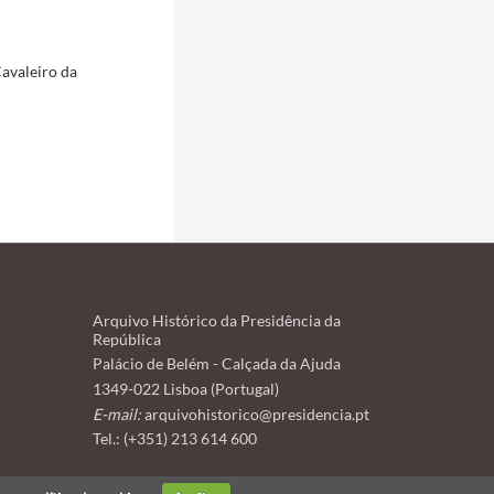
Cavaleiro da
Arquivo Histórico da Presidência da
República
Palácio de Belém - Calçada da Ajuda
1349-022 Lisboa (Portugal)
E-mail:
arquivohistorico@presidencia.pt
Tel.: (+351) 213 614 600