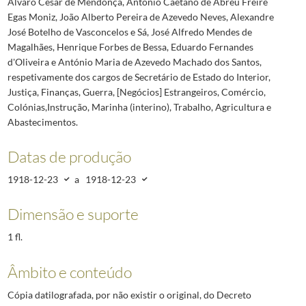
Alvaro César de Mendonça, António Caetano de Abreu Freire
Egas Moniz, João Alberto Pereira de Azevedo Neves, Alexandre
José Botelho de Vasconcelos e Sá, José Alfredo Mendes de
Magalhães, Henrique Forbes de Bessa, Eduardo Fernandes
d'Oliveira e António Maria de Azevedo Machado dos Santos,
respetivamente dos cargos de Secretário de Estado do Interior,
Justiça, Finanças, Guerra, [Negócios] Estrangeiros, Comércio,
Colónias,Instrução, Marinha (interino), Trabalho, Agricultura e
Abastecimentos.
Datas de produção
1918-12-23
a
1918-12-23
Dimensão e suporte
1 fl.
Âmbito e conteúdo
Cópia datilografada, por não existir o original, do Decreto