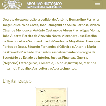
Toggle
navigation
Decreto de exoneração, a pedido, de António Bernardino Ferreira,
Jorge Couceiro da Costa, João Tamagnini de Sousa Barbosa, Alvaro
César de Mendonça, António Caetano de Abreu Freire Egas Moniz,
Plano de classificação
João Alberto Pereira de Azevedo Neves, Alexandre José Botelho
de Vasconcelos e Sá, José Alfredo Mendes de Magalhães, Henrique
AHPR
Presidência da República
1906/2008-05-09
Forbes de Bessa, Eduardo Fernandes d'Oliveira e António Maria
SG
Secretaria Geral
1897-09-17/2014-12-15
de Azevedo Machado dos Santos, respetivamente dos cargos de
AG
Administração Geral
1911/2006-03-08
Secretário de Estado do Interior, Justiça, Finanças, Guerra,
AG0101
Atos e Despachos presidenciais (publicação)
1911/1974
[Negócios] Estrangeiros, Comércio, Colónias,Instrução, Marinha
AG010101
Decretos e despachos presidenciais
1962
(interino), Trabalho, Agricultura e Abastecimentos.
1336
Nomeações e exonerações de membros do Governo (1918)
1918-03-0
Digitalização
001
Decreto de exoneração, a pedido, de António Maria de Azevedo Machad
(...)
017
Decreto de exoneração, a pedido, de João Tamagnini de Sousa Barbosa
018
Decreto de nomeação de António Bernardino Ferreira, Jorge Couceiro
019
Decreto de nomeação de José João Pinto da Cruz Azevedo para o car