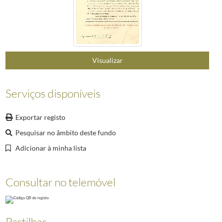
020
Decreto de nomeação de João de Canto e Castro Silva Antunes, Secret
021
Decreto de nomeação de José Alfredo Mendes de Magalhães, Secretári
022
Decreto de exoneração, a pedido, de António Bernardino Ferreira, 
023
Decreto de nomeação de João Tamagnini de Sousa Barbosa, Afonso de 
024
Decreto de nomeação de João Tamagnini de Sousa Barbosa para o carg
Visualizar
025
Decreto de nomeação de João Alberto Pereira de Azevedo Neves, Mini
Serviços disponíveis
Exportar registo
Pesquisar no âmbito deste fundo
Adicionar à minha lista
Consultar no telemóvel
Partilhar