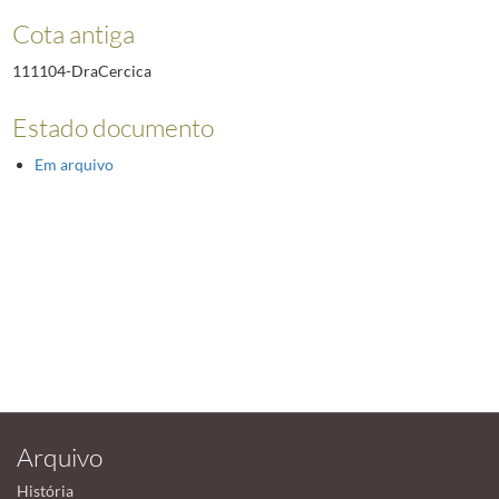
Cota antiga
111104-DraCercica
Estado documento
Em arquivo
Arquivo
História