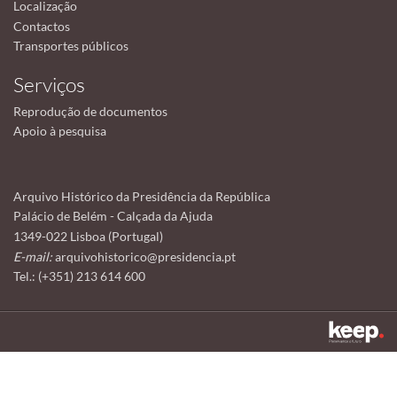
Localização
Contactos
Transportes públicos
Serviços
Reprodução de documentos
Apoio à pesquisa
Arquivo Histórico da Presidência da República
Palácio de Belém - Calçada da Ajuda
1349-022 Lisboa (Portugal)
E-mail:
arquivohistorico@presidencia.pt
Tel.: (+351) 213 614 600
Este sítio utiliza cookies para tornar a sua utilização mais agradável.
Ao continuar a utilizá-lo reconhece e aceita a nossa
política de cookies