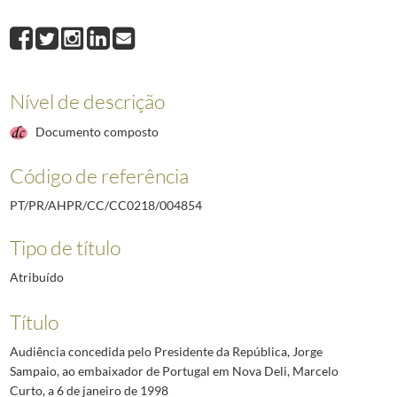
004855
Audiência concedida pelo Presidente da República, Jorge Sampaio, ao e
004856
O Presidente da República, Aníbal Cavaco Silva, recebe as delegações 
004857
O Presidente da República, Aníbal Cavaco Silva, recebe em audiência 
004858
Audiência concedida pelo Presidente da República, Jorge Sampaio, a sr (n
Nível de descrição
004859
Audiência concedida pelo Presidente da República, Jorge Sampaio, a um g
(...)
Documento composto
008331
O Presidente Marcelo Rebelo de Sousa visita a 21.ª edição da Vindour
Código de referência
PT/PR/AHPR/CC/CC0218/004854
Tipo de título
Atribuído
Título
Audiência concedida pelo Presidente da República, Jorge
Sampaio, ao embaixador de Portugal em Nova Deli, Marcelo
Curto, a 6 de janeiro de 1998