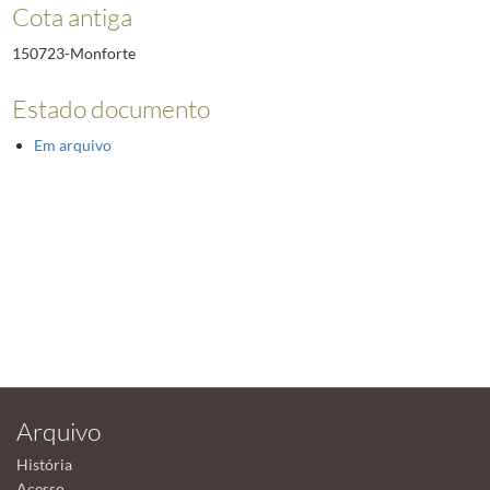
Cota antiga
150723-Monforte
Estado documento
Em arquivo
Arquivo
História
Acesso