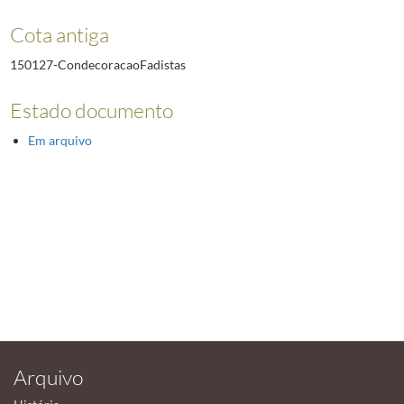
Cota antiga
150127-CondecoracaoFadistas
Estado documento
Em arquivo
Arquivo