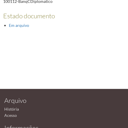
100112-BanqCDiplomatico
Estado documento
Em arquivo
Arquivo
História
Acesso
Informações