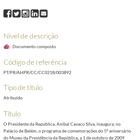
003893
O Presidente da República, Aníbal Cavaco Silva, participa nas comemor
003894
O Presidente da República, Aníbal Cavaco Silva, participa nas comemora
003895
O Presidente da República, Aníbal Cavaco Silva, recebe em audiência, o
003896
O Presidente da República, Aníbal Cavaco Silva, recebe em audiência, 
Nível de descrição
003897
O Presidente da República, Aníbal Cavaco Silva, recebe em audiência, o
(...)
Documento composto
008331
O Presidente Marcelo Rebelo de Sousa visita a 21.ª edição da Vindour
Código de referência
PT/PR/AHPR/CC/CC0218/003892
Tipo de título
Atribuído
Título
O Presidente da República, Aníbal Cavaco Silva, inaugura, no
Palácio de Belém, o programa de comemorações do 5º aniversário
do Museu da Presidência da República, a 1 de outubro de 2009