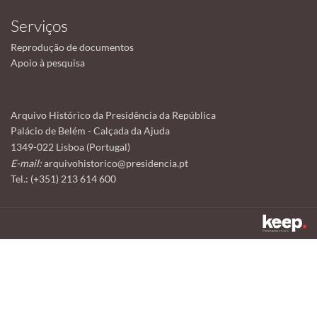
Serviços
Reprodução de documentos
Apoio à pesquisa
Arquivo Histórico da Presidência da República
Palácio de Belém - Calçada da Ajuda
1349-022 Lisboa (Portugal)
E-mail:
arquivohistorico@presidencia.pt
Tel.: (+351) 213 614 600
Este sítio utiliza cookies para tornar a sua utilização mais agradável.
Ao continuar a utilizá-lo reconhece e aceita a nossa
política de cookies
Aceitar