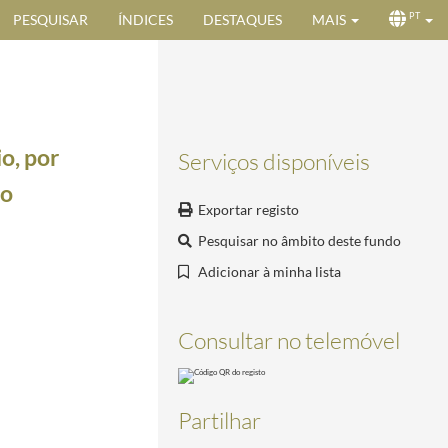
PESQUISAR
ÍNDICES
DESTAQUES
MAIS
PT
o, por
Serviços disponíveis
ão
Exportar registo
Pesquisar no âmbito deste fundo
Adicionar à minha lista
sboa, 17 de Janeiro de 2000
2000-01-17/2000-01-17
Consultar no telemóvel
0-02-23
21/2000-02-25
Partilhar
21/2000-02-25