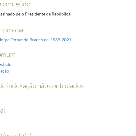
e conteúdo
sinado pelo Presidente da República.
 pessoa
Jorge Fernando Branco de. 1939-2021
omum
Estado
ação
e indexação não controlados
al
3
)/escrita(s)