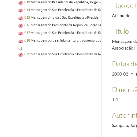
013
Mensagem do Presidente da República, Jorge Sampaio, por ocasião das
Tipo de t
014
Mensagem de Sua Excelência o Presidente da República ao XXV Encontro
Atribuído
015
Mensagem dirigida a Sua Excelência o Presidente eleito da República da 
016
Mensagem do Presidente da República, Jorge Sampaio, por ocasião da 14
Título
017
Mensagem de Sua Excelência o Presidente da República para a 1.ª Conferê
018
Mensagem para ser lida na liturgia comemorativa da 1ª Missa celebrada 
Mensagem do 
Associação H
(...)
072
Mensagem de Sua Excelência o Presidente da República para as comunid
Datas d
2000-02
Dimensã
1 fl.
Autor in
Sampaio, Jor