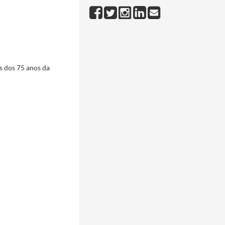
2000-02/2000-02
o de 2000
2000-03-27/2000-03-27
Portuguesa de Endoscopia Digestiva, em Guimarães.
2000-04-06/2000-04-06
 dos 75 anos da
00-12-19