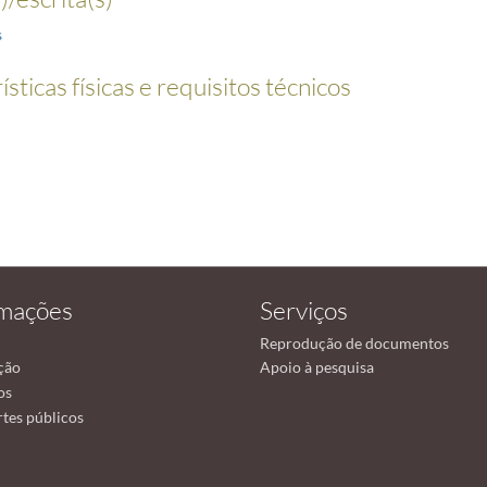
s
sticas físicas e requisitos técnicos
rmações
Serviços
Reprodução de documentos
ção
Apoio à pesquisa
os
tes públicos