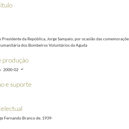
 comemorações dos 75 anos da Associação Humanitária dos Bombeiros Voluntários da Aguda
ítulo
 Nacional das Associações de Pais. Bragança, 25 de Março de 2000
2000-03-25/2000-03-25
Federação da Rússia, Sr. V. Putin pelo Presidente da República Portuguesa. Lisboa, 27 de Març
.ª Reunião do Norte de Endoscopia Digestiva, organizada pelo Núcleo do Norte da Sociedade 
ncia Interdistrital do Movimento Rotário de Portugal. 13-Abril.2000
2000-04-13/2000-04-13
no Brasil
2000-04-26/2000-04-26
Presidente da República, Jorge Sampaio, por ocasião das comemorações
umanitária dos Bombeiros Voluntários da Aguda
ades portuguesas para divulgação pela RDPI. Lisboa, 19 de Dezembro de 2000
2000-12-19/20
e produção
a
2000-02
o e suporte
telectual
ge Fernando Branco de. 1939-