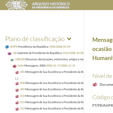
Plano de classificação
Mensage
AHPR
Presidência da República
1906/2008-05-09
ocasião
GB
Gabinete do Presidente da República
1912/2008-10-08
Humanit
GB0206
Discursos, declarações, entrevistas, artigos e mensagens
1938-11-29/20
5646
Mensagens. 2000
2000-01-17/2000-12-19
001
Mensagem de Sua Excelência o Presidente da República por ocasião conce
Nível de
(...)
008
Mensagem de Sua Excelência o Presidente da República para o 20.º aniver
Documen
009
Mensagem de Sua Excelência o Presidente da República para a 44.ª ediçã
Código d
010
Mensagem de Sua Excelência o Presidente da República ao 3.º Congresso 
011
Mensagem de Sua Excelência o Presidente da República para o catálogo d
PT/PR/AHPR
012
Mensagem de Sua Excelência o Presidente da República para o catálogo d