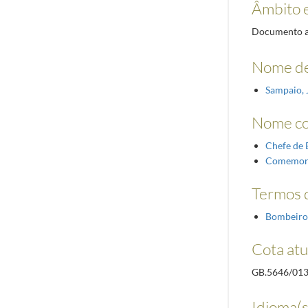
Âmbito 
Documento as
Nome de
Sampaio, 
Nome c
Chefe de 
Comemor
Termos d
Bombeiro
Cota atu
GB.5646/01
Idioma(s