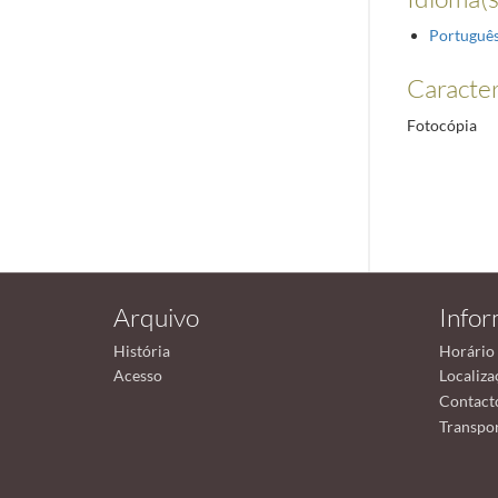
Portuguê
Caracterí
Fotocópia
Arquivo
Info
História
Horário
Acesso
Localiza
Contact
Transpor