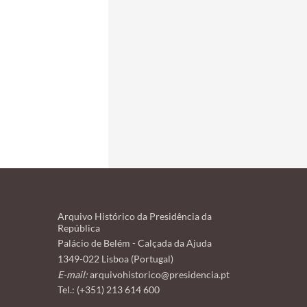
Arquivo Histórico da Presidência da
República
Palácio de Belém - Calçada da Ajuda
1349-022 Lisboa (Portugal)
E-mail:
arquivohistorico@presidencia.pt
Tel.: (+351) 213 614 600