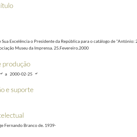
de "António: 25 anos de cartoon". Associação Museu da Imprensa. 25.Fevereiro.2000
2000-02
ítulo
comemorações dos 75 anos da Associação Humanitária dos Bombeiros Voluntários da Aguda
2
 Nacional das Associações de Pais. Bragança, 25 de Março de 2000
2000-03-25/2000-03-25
Federação da Rússia, Sr. V. Putin pelo Presidente da República Portuguesa. Lisboa, 27 de Març
.ª Reunião do Norte de Endoscopia Digestiva, organizada pelo Núcleo do Norte da Sociedade 
ncia Interdistrital do Movimento Rotário de Portugal. 13-Abril.2000
2000-04-13/2000-04-13
Sua Excelência o Presidente da República para o catálogo de "António: 
sociação Museu da Imprensa. 25.Fevereiro.2000
ades portuguesas para divulgação pela RDPI. Lisboa, 19 de Dezembro de 2000
2000-12-19/20
e produção
a
2000-02-25
o e suporte
telectual
ge Fernando Branco de. 1939-