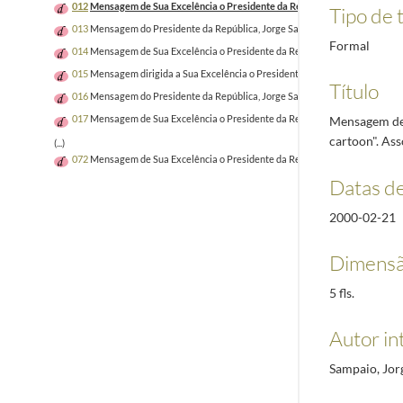
012
Mensagem de Sua Excelência o Presidente da República para o catálogo 
Tipo de t
013
Mensagem do Presidente da República, Jorge Sampaio, por ocasião das 
Formal
014
Mensagem de Sua Excelência o Presidente da República ao XXV Encontro
015
Mensagem dirigida a Sua Excelência o Presidente eleito da República da 
Título
016
Mensagem do Presidente da República, Jorge Sampaio, por ocasião da 14
017
Mensagem de Sua Excelência o Presidente da República para a 1.ª Conferê
Mensagem de 
cartoon". As
(...)
072
Mensagem de Sua Excelência o Presidente da República para as comunid
Datas d
2000-02-21
Dimensã
5 fls.
Autor in
Sampaio, Jor