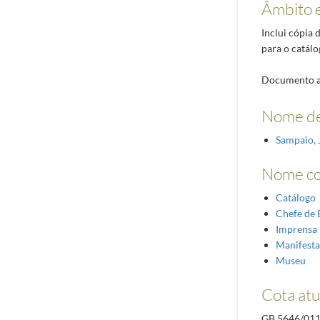
Âmbito 
Inclui cópia
para o catálo
Documento as
Nome de
Sampaio, 
Nome c
Catálogo
Chefe de 
Imprensa
Manifesta
Museu
Cota atu
GB.5646/01