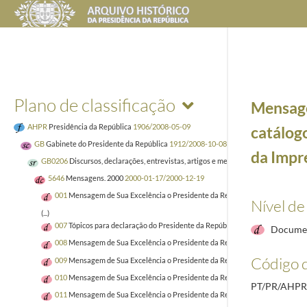
Plano de classificação
Mensage
AHPR
Presidência da República
1906/2008-05-09
catálog
GB
Gabinete do Presidente da República
1912/2008-10-08
da Impr
GB0206
Discursos, declarações, entrevistas, artigos e mensagens
1938-11-29/20
5646
Mensagens. 2000
2000-01-17/2000-12-19
001
Mensagem de Sua Excelência o Presidente da República por ocasião conce
Nível de
(...)
007
Tópicos para declaração do Presidente da República, Jorge Sampaio, por
Documen
008
Mensagem de Sua Excelência o Presidente da República para o 20.º aniver
Código d
009
Mensagem de Sua Excelência o Presidente da República para a 44.ª ediçã
010
Mensagem de Sua Excelência o Presidente da República ao 3.º Congresso 
PT/PR/AHPR
011
Mensagem de Sua Excelência o Presidente da República para o catálogo d