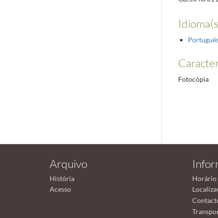
Idioma(s
Portuguê
Caracterí
Fotocópia
Arquivo
Info
História
Horário
Acesso
Localiza
Contact
Transpor