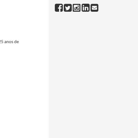
-21/2000-02-25
000-02/2000-02
o de 2000
2000-03-27/2000-03-27
Portuguesa de Endoscopia Digestiva, em Guimarães.
2000-04-06/2000-04-06
25 anos de
00-12-19