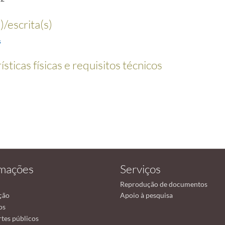
)/escrita(s)
s
sticas físicas e requisitos técnicos
rmações
Serviços
Reprodução de documentos
ção
Apoio à pesquisa
os
tes públicos