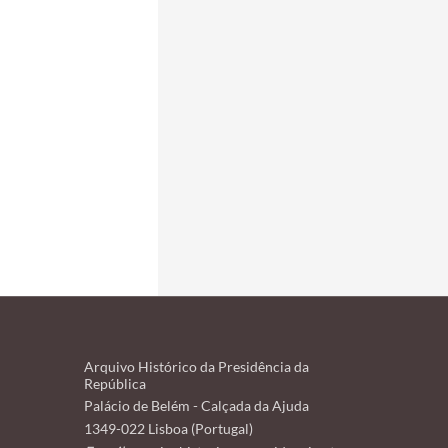
Arquivo Histórico da Presidência da
República
Palácio de Belém - Calçada da Ajuda
1349-022 Lisboa (Portugal)