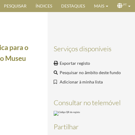
PESQUISAR
ÍNDICES
DESTAQUES
MAIS
PT
ca para o
Serviços disponíveis
ção Museu
Exportar registo
Pesquisar no âmbito deste fundo
Adicionar à minha lista
sboa, 17 de Janeiro de 2000
2000-01-17/2000-01-17
Consultar no telemóvel
0-02-23
Partilhar
21/2000-02-25