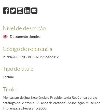
012
Mensagem de Sua Excelência o Presidente da República para o catálogo 
013
Mensagem do Presidente da República, Jorge Sampaio, por ocasião das 
014
Mensagem de Sua Excelência o Presidente da República ao XXV Encontro
015
Mensagem dirigida a Sua Excelência o Presidente eleito da República da 
Nível de descrição
016
Mensagem do Presidente da República, Jorge Sampaio, por ocasião da 14
017
Mensagem de Sua Excelência o Presidente da República para a 1.ª Conferê
Documento simples
(...)
072
Mensagem de Sua Excelência o Presidente da República para as comunid
Código de referência
PT/PR/AHPR/GB/GB0206/5646/012
Tipo de título
Formal
Título
Mensagem de Sua Excelência o Presidente da República para o
catálogo de "António: 25 anos de cartoon". Associação Museu da
Imprensa. 25.Fevereiro.2000