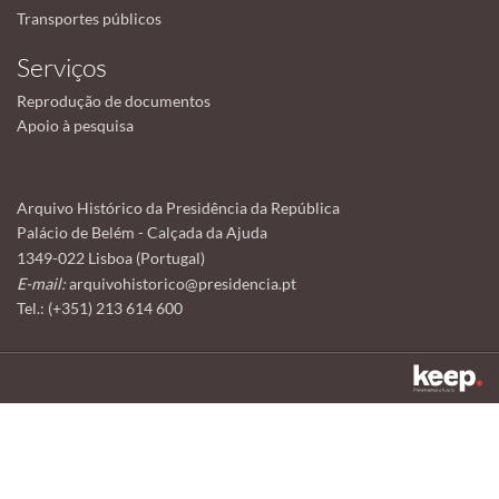
Transportes públicos
Serviços
Reprodução de documentos
Apoio à pesquisa
Arquivo Histórico da Presidência da República
Palácio de Belém - Calçada da Ajuda
1349-022 Lisboa (Portugal)
E-mail:
arquivohistorico@presidencia.pt
Tel.: (+351) 213 614 600
Este sítio utiliza cookies para tornar a sua utilização mais agradável.
Ao continuar a utilizá-lo reconhece e aceita a nossa
política de cookies
Aceitar