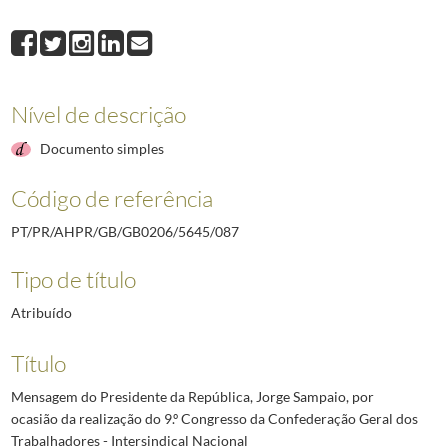
087
Mensagem do Presidente da República, Jorge Sampaio, por ocasião da re
088
Mensagem de Sua Excelência o Presidente da República por ocasião do jan
089
Mensagem de Ano Novo do Presidente da República. Palácio de Belém, 
Nível de descrição
Documento simples
Código de referência
PT/PR/AHPR/GB/GB0206/5645/087
Tipo de título
Atribuído
Título
Mensagem do Presidente da República, Jorge Sampaio, por
ocasião da realização do 9.º Congresso da Confederação Geral dos
Trabalhadores - Intersindical Nacional