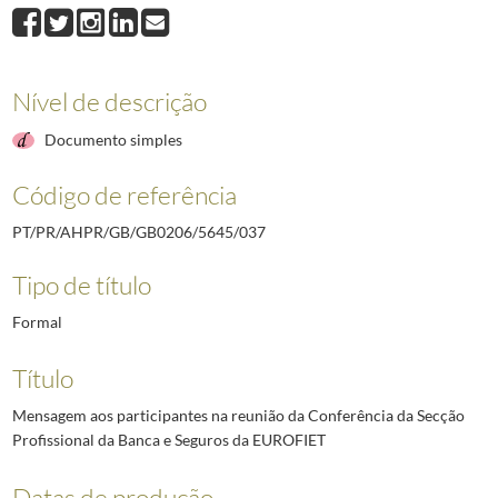
037
Mensagem aos participantes na reunião da Conferência da Secção Prof
038
Prefácio para a Biografia de António Aleixo, que assinala o centenário d
039
Mensagem de Sua Excelência o Presidente da República para o Colóquio I
040
Artigo para o Boletim da Academia Internacional da Cultura Portuguesa.
Nível de descrição
041
Depoimento do Presidente da República, Jorge Sampaio, por ocasião dos 3
Documento simples
042
Texto de homenagem do Presidente da República, Jorge Sampaio, a Micha
(...)
Código de referência
089
Mensagem de Ano Novo do Presidente da República. Palácio de Belém, 
PT/PR/AHPR/GB/GB0206/5645/037
Tipo de título
Formal
Título
Mensagem aos participantes na reunião da Conferência da Secção
Profissional da Banca e Seguros da EUROFIET
Datas de produção