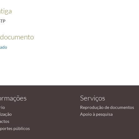
tiga
GTP
 documento
ado
ormações
Serviços
rio
Reprodução de documentos
ização
Apoio à pesquisa
actos
portes públicos