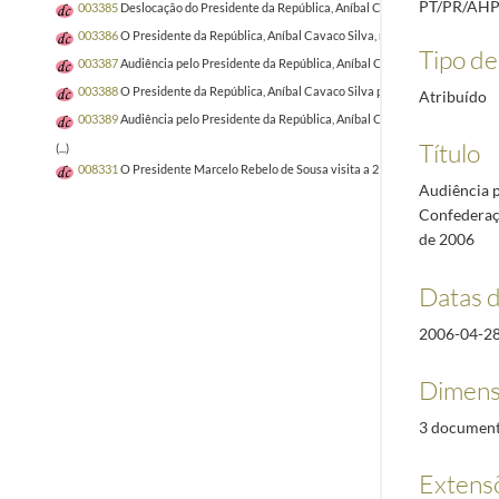
PT/PR/AHP
003385
Deslocação do Presidente da República, Aníbal Cavaco Silva ao rio Tejo
003386
O Presidente da República, Aníbal Cavaco Silva, recebe as cartas cred
Tipo de 
003387
Audiência pelo Presidente da República, Aníbal Cavaco Silva concedida
003388
O Presidente da República, Aníbal Cavaco Silva participa nas cerimóni
Atribuído
003389
Audiência pelo Presidente da República, Aníbal Cavaco Silva concedida
Título
(...)
008331
O Presidente Marcelo Rebelo de Sousa visita a 21.ª edição da Vindour
Audiência p
Confederaçã
de 2006
Datas 
2006-04-2
Dimens
3 documento
Extens