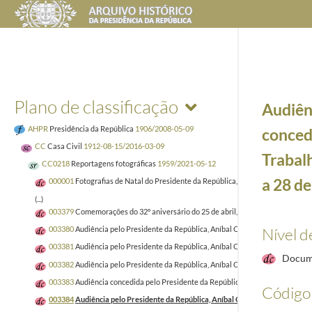
Plano de classificação
Audiênc
AHPR
Presidência da República
1906/2008-05-09
conced
CC
Casa Civil
1912-08-15/2016-03-09
Trabalh
CC0218
Reportagens fotográficas
1959/2021-05-12
a 28 de
000001
Fotografias de Natal do Presidente da República, Aníbal Cavaco Silva 
(...)
003379
Comemorações do 32º aniversário do 25 de abril, a 25 de abril de 2006
Nível d
003380
Audiência pelo Presidente da República, Aníbal Cavaco Silva concedida
003381
Audiência pelo Presidente da República, Aníbal Cavaco Silva concedida 
Docum
003382
Audiência pelo Presidente da República, Aníbal Cavaco Silva concedida 
003383
Audiência concedida pelo Presidente da República, Aníbal Cavaco Silva
Código 
003384
Audiência pelo Presidente da República, Aníbal Cavaco Silva concedid