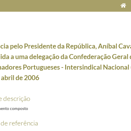
ia pelo Presidente da República, Aníbal Cav
ida a uma delegação da Confederação Geral 
adores Portugueses - Intersindical Nacional
 abril de 2006
e Maria Cavaco Silva, a 5 de dezembro de 2012
2012-12-05/2012-12-05
2006-04-25/2006-04-25
e descrição
 a uma delegação da União Geral dos Trabalhadores (UGT), a 26 de abril de 2006
2006-04-26/
a quatro portugueses que vão efectuar a ligação aérea, em dois ultraleves, entre Lisboa e Timo
ento composto
ao Presidente do Parlamento Europeu, Josep Borrell, a 27 de abril de 2006
2006-04-27/2006-
, ao Presidente do Governo Regional da Madeira, Alberto João Jardim, a 28 de abril de 2006
20
de referência
a a uma delegação da Confederação Geral dos Trabalhadores Portugueses - Intersindical Naci