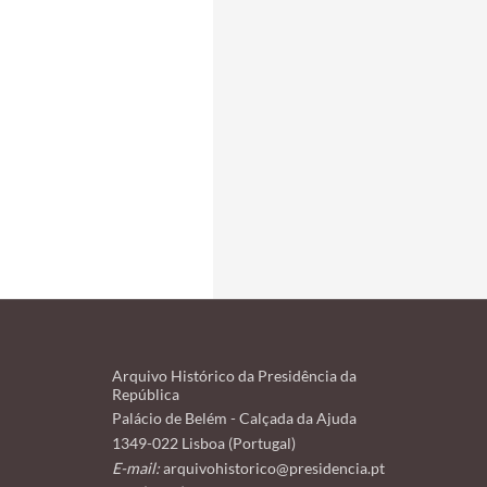
Arquivo Histórico da Presidência da
República
Palácio de Belém - Calçada da Ajuda
1349-022 Lisboa (Portugal)
E-mail:
arquivohistorico@presidencia.pt