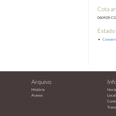
Cota an
060428-C
Estado
Conserv
Arquivo
Inf
História
Horá
Acesso
Local
Cont
Trans