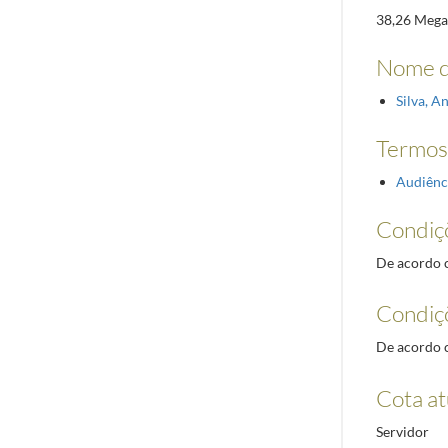
38,26 Mega
Nome d
Silva, A
Termos 
Audiênc
Condiç
De acordo c
Condiç
De acordo c
Cota at
Servidor