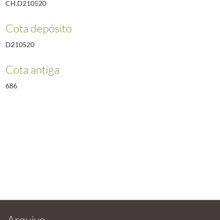
CH.D210520
Cota depósito
D210520
Cota antiga
686
Arquivo