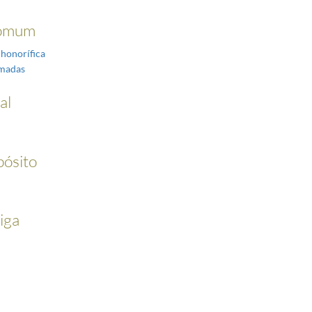
omum
 honorífica
rmadas
al
pósito
iga