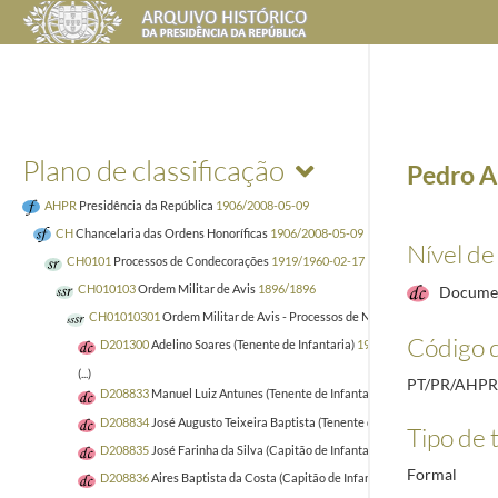
Plano de classificação
Pedro A
AHPR
Presidência da República
1906/2008-05-09
CH
Chancelaria das Ordens Honoríficas
1906/2008-05-09
Nível de
CH0101
Processos de Condecorações
1919/1960-02-17
CH010103
Ordem Militar de Avis
1896/1896
Docume
CH01010301
Ordem Militar de Avis - Processos de Nacionais
1920
Código d
D201300
Adelino Soares (Tenente de Infantaria)
1935-03-20/1938-02-23
(...)
PT/PR/AHP
D208833
Manuel Luiz Antunes (Tenente de Infantaria)
1928-03-24/1928-1
D208834
José Augusto Teixeira Baptista (Tenente de Infantaria)
1928-03-2
Tipo de t
D208835
José Farinha da Silva (Capitão de Infantaria)
1928-03-04/1944-1
Formal
D208836
Aires Baptista da Costa (Capitão de Infantaria)
1928-03-22/1941