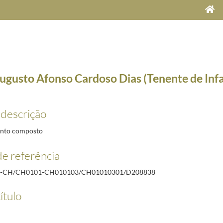
ugusto Afonso Cardoso Dias (Tenente de Infa
 descrição
nto composto
e referência
R-CH/CH0101-CH010103/CH01010301/D208838
0-05
6/1928-10-05
ítulo
2-14
-02-03