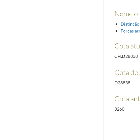
Nome c
Distinção
Forças a
Cota atu
CH.D28838
Cota de
D28838
Cota ant
3260