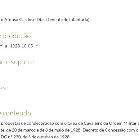
07/1928-10-05
8-03-20/1928-10-05
03-16/1928-10-05
o Afonso Cardoso Dias (Tenente de Infantaria)
3-02/1928-10-05
e produção
928-10-05
/1932-12-05
a
1928-10-05
22/1952-12-04
o e suporte
1-07-19
es
e conteúdo
propostas de condecoração com o Grau de Cavaleiro da Ordem Militar d
te, de 20 de março e de 8 de maio de 1928; Decreto de Concessão com 
DG n.º 230, de 5 de outubro de 1928.