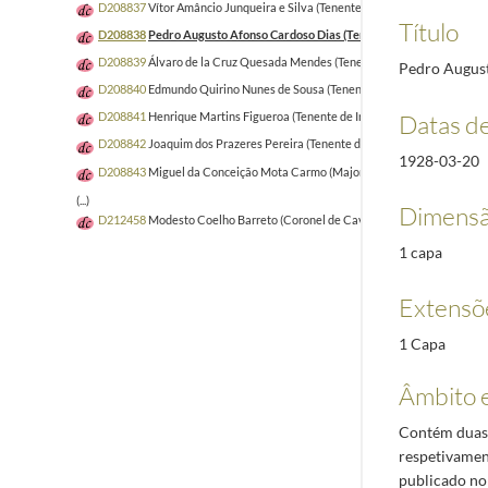
D208837
Vítor Amâncio Junqueira e Silva (Tenente de Infantaria)
1928-03-
Título
D208838
Pedro Augusto Afonso Cardoso Dias (Tenente de Infantaria)
192
D208839
Álvaro de la Cruz Quesada Mendes (Tenente de Infantaria)
1928-
Pedro August
D208840
Edmundo Quirino Nunes de Sousa (Tenente de Infantaria)
1928-0
Datas d
D208841
Henrique Martins Figueroa (Tenente de Infantaria)
1928-03-09/1
D208842
Joaquim dos Prazeres Pereira (Tenente de Infantaria)
1928-03-14
1928-03-20
D208843
Miguel da Conceição Mota Carmo (Major de Infantaria)
1928-03-
(...)
Dimensã
D212458
Modesto Coelho Barreto (Coronel de Cavalaria)
1921-03-01/192
1 capa
Extensõ
1 Capa
Âmbito 
Contém duas 
respetivamen
publicado no 