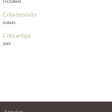
CH.D28665
Cota depósito
D28665
Cota antiga
3069
Arquivo