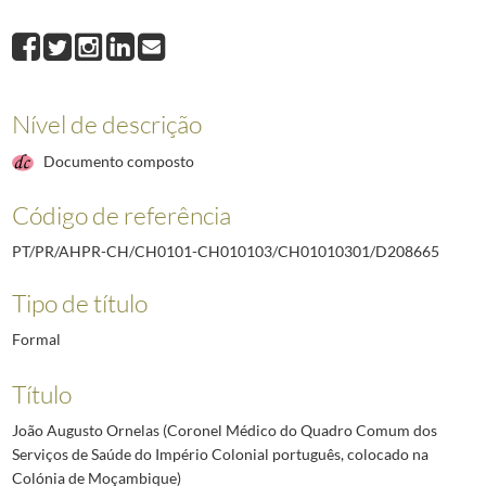
D208664
Manuel Cardoso de Mesquita Portugal (Coronel Médico do Quadro
D208665
João Augusto Ornelas (Coronel Médico do Quadro Comum dos Ser
D208666
Jaime de Sousa Figueiredo (General na situação de reserva)
1928
D208667
Luís António César de Oliveira (General na situação de reserva)
1
Nível de descrição
D208668
Francisco Rodrigues da Silva (General Reformado)
1928-04-25/1
D208669
Francisco António Palermo de Oliveira (General Reformado)
192
Documento composto
D208670
Félix Anastácio Soeiro (General Reformado)
1928-04-25/1928-10
(...)
Código de referência
D212458
Modesto Coelho Barreto (Coronel de Cavalaria)
1921-03-01/192
PT/PR/AHPR-CH/CH0101-CH010103/CH01010301/D208665
Tipo de título
Formal
Título
João Augusto Ornelas (Coronel Médico do Quadro Comum dos
Serviços de Saúde do Império Colonial português, colocado na
Colónia de Moçambique)