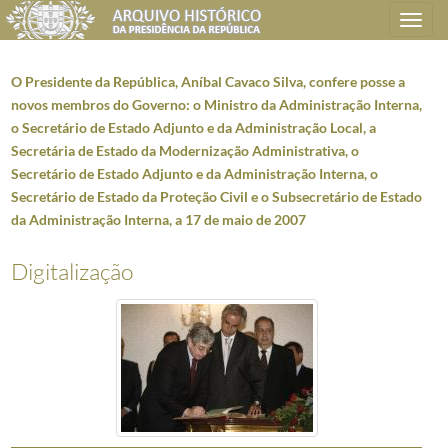
Toggle
navigation
O Presidente da República, Aníbal Cavaco Silva, confere posse a
novos membros do Governo: o Ministro da Administração Interna,
o Secretário de Estado Adjunto e da Administração Local, a
Plano de classificação
Secretária de Estado da Modernização Administrativa, o
Secretário de Estado Adjunto e da Administração Interna, o
AHPR
Presidência da República
1906/2008-05-09
Secretário de Estado da Proteção Civil e o Subsecretário de Estado
CC
Casa Civil
1912-08-15/2016-03-09
da Administração Interna, a 17 de maio de 2007
CC0218
Reportagens fotográficas
1959/2021-05-12
000001
Fotografias de Natal do Presidente da República, Aníbal Cavaco Silva 
Digitalização
(...)
002891
O Presidente da República e Senhora de Jorge Sampaio assistem à in
002892
Audiência concedida pelo Presidente da República, Jorge Sampaio, ao 
002893
Audiência concedida pelo Presidente da República, Aníbal Cavaco Silva
002894
Audiência concedida pelo Presidente da República, Aníbal Cavaco Silv
002895
Deslocação do Presidente da República, Aníbal Cavaco Silva, à Culturg
002896
O Presidente da República, Aníbal Cavaco Silva, confere posse a novos