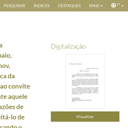
PESQUISAR
ÍNDICES
DESTAQUES
MAIS
PT
a
Digitalização
aio,
nov,
ca da
anes, relativa ao rapto atribuído a "grupos da UNITA" de três técnicos búlgaros ocorrido na 
 ao convite
arta de 25 de abril de 1984, relativa ao rapto pela UNITA de cidadãos búlgaros no dia 25 de 
nte aquele
 uma visita à Bulgária para "conhecer directamente as transformações radicais operadas" naqu
uele país, lamentado, por razões de agenda, não poder aceitá-lo de momento, mas assegurando o
razões de
lado pelo seu país para adesão à NATO e convidando o Presidente português a estar presente n
itá-lo de
Visualizar
 da vista de Estado à Bulgária, marcada por um fortalecimento das relações bilaterais e da co
rando o