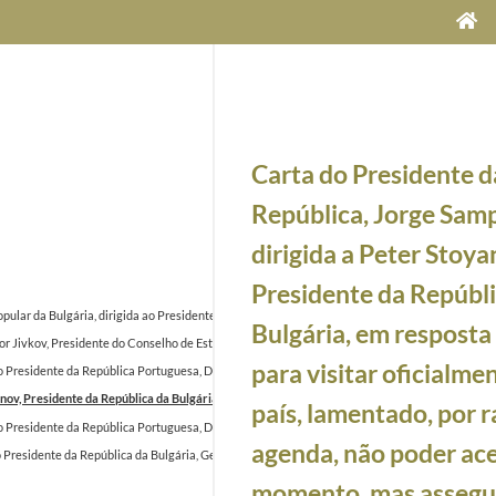
Carta do Presidente d
República, Jorge Samp
dirigida a Peter Stoya
Presidente da Repúbli
pular da Bulgária, dirigida ao Presidente da República Portuguesa, General António Ramalho E
Bulgária, em resposta
or Jivkov, Presidente do Conselho de Estado da República Popular da Bulgária, em resposta à c
para visitar oficialme
ao Presidente da República Portuguesa, Dr. Jorge Sampaio, formulando um convite oficial para
nov, Presidente da República da Bulgária, em resposta ao convite para visitar oficialmente aq
país, lamentado, por 
ao Presidente da República Portuguesa, Dr. Jorge Sampaio, relativa à questão do pedido formu
agenda, não poder ace
Presidente da República da Bulgária, Georgi Parvanov, agradecendo a amável receção por ocasião
momento, mas assegu