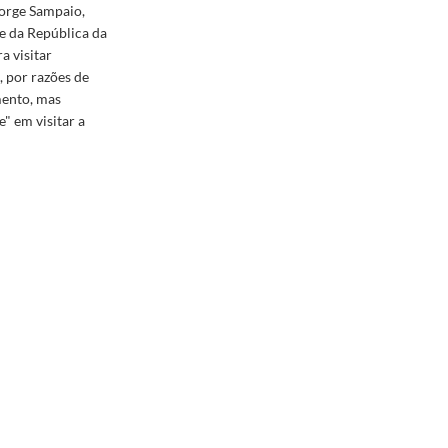
Jorge Sampaio,
te da República da
a visitar
, por razões de
mento, mas
" em visitar a