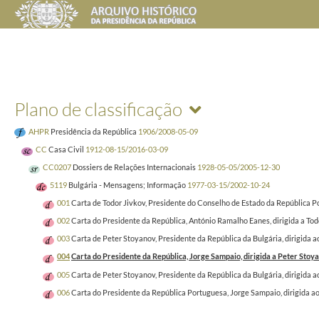
Plano de classificação
AHPR
Presidência da República
1906/2008-05-09
CC
Casa Civil
1912-08-15/2016-03-09
CC0207
Dossiers de Relações Internacionais
1928-05-05/2005-12-30
5119
Bulgária - Mensagens; Informação
1977-03-15/2002-10-24
001
Carta de Todor Jivkov, Presidente do Conselho de Estado da República Po
002
Carta do Presidente da República, António Ramalho Eanes, dirigida a Tod
003
Carta de Peter Stoyanov, Presidente da República da Bulgária, dirigida 
004
Carta do Presidente da República, Jorge Sampaio, dirigida a Peter Stoya
005
Carta de Peter Stoyanov, Presidente da República da Bulgária, dirigida 
006
Carta do Presidente da República Portuguesa, Jorge Sampaio, dirigida ao 