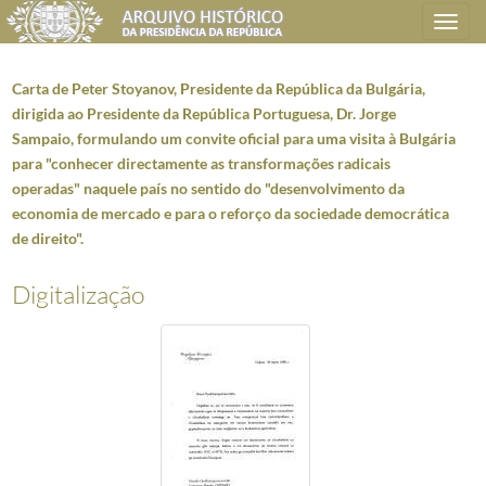
Toggle
navigation
Carta de Peter Stoyanov, Presidente da República da Bulgária,
dirigida ao Presidente da República Portuguesa, Dr. Jorge
Sampaio, formulando um convite oficial para uma visita à Bulgária
Plano de classificação
para "conhecer directamente as transformações radicais
operadas" naquele país no sentido do "desenvolvimento da
AHPR
Presidência da República
1906/2008-05-09
economia de mercado e para o reforço da sociedade democrática
CC
Casa Civil
1912-08-15/2016-03-09
de direito".
CC0207
Dossiers de Relações Internacionais
1928-05-05/2005-12-30
5119
Bulgária - Mensagens; Informação
1977-03-15/2002-10-24
Digitalização
001
Carta de Todor Jivkov, Presidente do Conselho de Estado da República Po
002
Carta do Presidente da República, António Ramalho Eanes, dirigida a Tod
003
Carta de Peter Stoyanov, Presidente da República da Bulgária, dirigida
004
Carta do Presidente da República, Jorge Sampaio, dirigida a Peter Stoyan
005
Carta de Peter Stoyanov, Presidente da República da Bulgária, dirigida 
006
Carta do Presidente da República Portuguesa, Jorge Sampaio, dirigida ao 