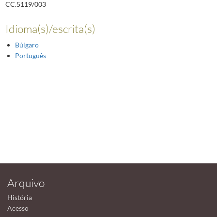
CC.5119/003
Idioma(s)/escrita(s)
Búlgaro
Português
Arquivo
História
Acesso