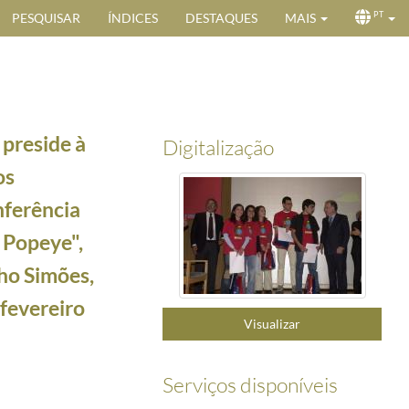
PESQUISAR
ÍNDICES
DESTAQUES
MAIS
PT
 preside à
Digitalização
os
nferência
 Popeye",
ho Simões,
s, a 15 de fevereiro de 2005
2005-02-15/2005-02-15
fevereiro
Visualizar
5-02-16
005-02-16/2005-02-16
2-16
Serviços disponíveis
o Ambiente: do Super-Homem ao Popeye", proferida pelo Prof. Doutor Manuel Sobrinho Simões,