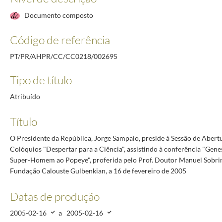
casião do XXXI aniversário da Universidade do Minho e Doutoramento Honoris Causa de Joaqui
Documento composto
Partido Comunista Português, a 22 de fevereiro de 2005
2005-02-22/2005-02-22
artido Social Democrata, a 22 de fevereiro de 2005
2005-02-22/2005-02-22
Código de referência
rtido Socialista, a 22 de fevereiro de 2005
2005-02-22/2005-02-22
 Chefe do Estado Maior das Forças Armadas, Almirante Mendes Cabeçadas, a 1 de março de 20
PT/PR/AHPR/CC/CC0218/002695
o | Wine and History, Festa Pombalina, sendo homenageado como Cidadão Honorário de São Joã
Tipo de título
Atribuído
Título
O Presidente da República, Jorge Sampaio, preside à Sessão de Abertu
Colóquios "Despertar para a Ciência", assistindo à conferência "Gene
Super-Homem ao Popeye", proferida pelo Prof. Doutor Manuel Sobri
Fundação Calouste Gulbenkian, a 16 de fevereiro de 2005
Datas de produção
2005-02-16
a
2005-02-16