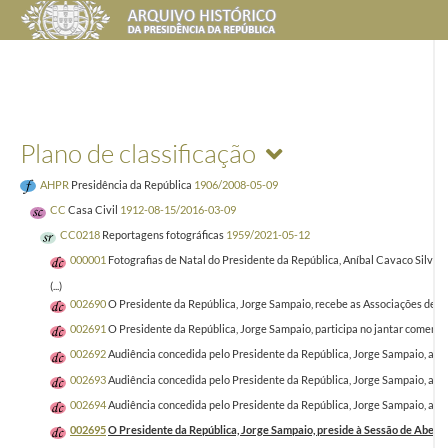
Plano de classificação
AHPR
Presidência da República
1906/2008-05-09
CC
Casa Civil
1912-08-15/2016-03-09
CC0218
Reportagens fotográficas
1959/2021-05-12
000001
Fotografias de Natal do Presidente da República, Aníbal Cavaco Silva 
(...)
002690
O Presidente da República, Jorge Sampaio, recebe as Associações de do
002691
O Presidente da República, Jorge Sampaio, participa no jantar comemo
002692
Audiência concedida pelo Presidente da República, Jorge Sampaio, ao 
002693
Audiência concedida pelo Presidente da República, Jorge Sampaio, ao 
002694
Audiência concedida pelo Presidente da República, Jorge Sampaio, ao 
002695
O Presidente da República, Jorge Sampaio, preside à Sessão de Abertu