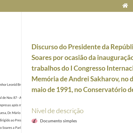
Discurso do Presidente da Repúbl
Soares por ocasião da inauguraçã
trabalhos do I Congresso Internac
Memória de Andrei Sakharov, no d
nhor Leonid Brejnev, felicitando-o por ocasião da sua eleição para o cargo de Presidente do 
maio de 1991, no Conservatório 
 de Nov. 87 - Assessoria das Relações Internacionais
1988-11/1988-11
presas após mais de um ano depois da visita presidencial à URSS
1989-03-02/1989-03-02
Nível de descrição
uesa, Dr. Mário Soares, e o Presidente do Presidium do Soviete Supremo da URSS, Sr. Andre Gr
rigido ao Presidente da República, Dr. Mário Soares, por ocasião da sua visita a Moscovo, sob
Documento simples
o Soares a Paris e a Moscovo - 17 a 23 de maio de 1991
1991-05-17/1991-05-17