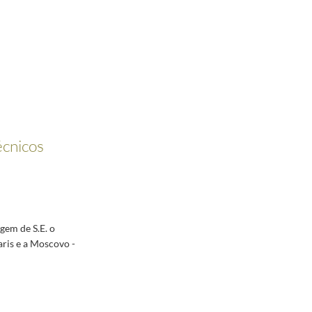
técnicos
s
gem de S.E. o
aris e a Moscovo -