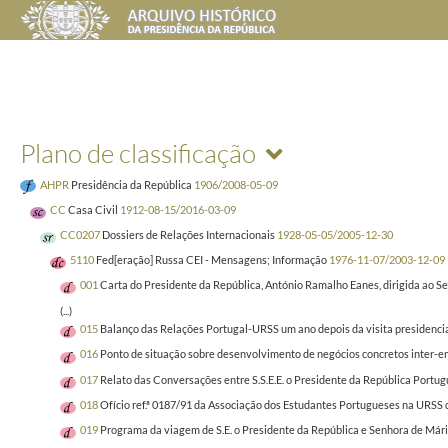
Plano de classificação
AHPR
Presidência da República
1906/2008-05-09
CC
Casa Civil
1912-08-15/2016-03-09
CC0207
Dossiers de Relações Internacionais
1928-05-05/2005-12-30
5110
Fed[eração] Russa CEI - Mensagens; Informação
1976-11-07/2003-12-09
001
Carta do Presidente da República, António Ramalho Eanes, dirigida ao Se
(...)
015
Balanço das Relações Portugal-URSS um ano depois da visita presidencial
016
Ponto de situação sobre desenvolvimento de negócios concretos inter-em
017
Relato das Conversações entre S.S.E.E. o Presidente da República Portug
018
Ofício ref.ª 0187/91 da Associação dos Estudantes Portugueses na URSS di
019
Programa da viagem de S.E. o Presidente da República e Senhora de Mári