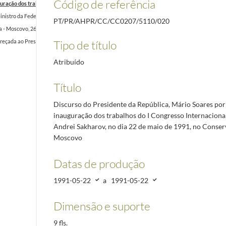
Código de referência
guração dos trabalhos do I Congresso Internacional em Memória de Andrei Sakharov, no dia 
Ministro da Federação da Rússia, Sr.Victor Chernomyrdin - Palácio de Belém, 1 de Dezembro d
PT/PR/AHPR/CC/CC0207/5110/020
a - Moscovo, 26 de outubro de 2001 - Reunião Plenária
2001-10-26/2001-10-26
Tipo de título
reçada ao Presidente de Portugal, Mário Alberto Soares, solicitando o seu apoio no pedido fo
Atribuído
Título
Discurso do Presidente da República, Mário Soares por
inauguração dos trabalhos do I Congresso Internacion
Andrei Sakharov, no dia 22 de maio de 1991, no Conser
Moscovo
Datas de produção
1991-05-22
a
1991-05-22
Dimensão e suporte
9 fls.