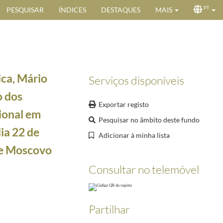
PESQUISAR
ÍNDICES
DESTAQUES
MAIS
PT
ica, Mário
Serviços disponíveis
o dos
Exportar registo
ional em
Pesquisar no âmbito deste fundo
ia 22 de
Adicionar à minha lista
Presidium do Soviete Supremo da URSS.
1977-06-24/1977-06-24
de Moscovo
Consultar no telemóvel
omiko - Assessoria das Relações Internacionais
1987-11-24/1987-11-24
re a "situação atual dos portugueses na URSS".
1991-05-23/1991-05-23
Partilhar