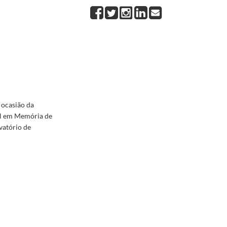
22 de maio de 1991, no Conservatório de Moscovo
1991-05-22/1991-05-22
e 1996 - Apontamento de conversa
1996-12-03/1996-12-03
rmulado pela Arménia para que lhe seja atribuído o estatuto de observador na Cimeira de Par
 ocasião da
al em Memória de
vatório de