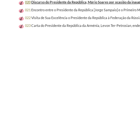
020
Discurso do Presidente da República, Mário Soares por ocasião da inau
021
Encontro entre o Presidente da República [Jorge Sampaio] e o Primeiro 
022
Visita de Sua Excelência o Presidente da República à Federação da Rússi
023
Carta do Presidente da República da Arménia, Levon Ter-Petrosian, ende