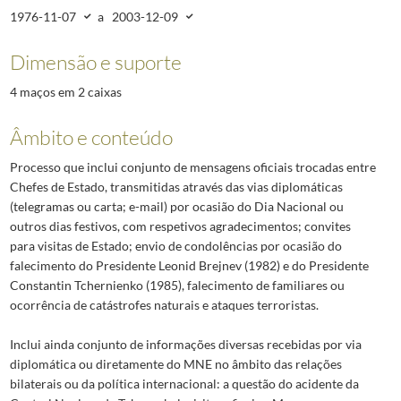
019
Programa da viagem de S.E. o Presidente da República e Senhora de Mári
1976-11-07
a
2003-12-09
020
Discurso do Presidente da República, Mário Soares por ocasião da inaug
021
Encontro entre o Presidente da República [Jorge Sampaio] e o Primeiro 
Dimensão e suporte
022
Visita de Sua Excelência o Presidente da República à Federação da Rússi
4 maços em 2 caixas
023
Carta do Presidente da República da Arménia, Levon Ter-Petrosian, ende
5116
Peru - Mensagens; Informação
1977-08-16/2002-07-24
Âmbito e conteúdo
5118
México - Mensagens; Informação
1977-04-21/2002-09-18
Processo que inclui conjunto de mensagens oficiais trocadas entre
5119
Bulgária - Mensagens; Informação
1977-03-15/2002-10-24
Chefes de Estado, transmitidas através das vias diplomáticas
5123
Grécia - Mensagens; Informação
1977-01-04/2002-11-21
(telegramas ou carta; e-mail) por ocasião do Dia Nacional ou
5127
Chile - Mensagens
1977-09-18/2002-06-21
outros dias festivos, com respetivos agradecimentos; convites
(...)
para visitas de Estado; envio de condolências por ocasião do
5888
Kuwait - Mensagens; Agrément; Informação
1982-02-22/2005-09-01
falecimento do Presidente Leonid Brejnev (1982) e do Presidente
Constantin Tchernienko (1985), falecimento de familiares ou
ocorrência de catástrofes naturais e ataques terroristas.
Inclui ainda conjunto de informações diversas recebidas por via
diplomática ou diretamente do MNE no âmbito das relações
bilaterais ou da política internacional: a questão do acidente da