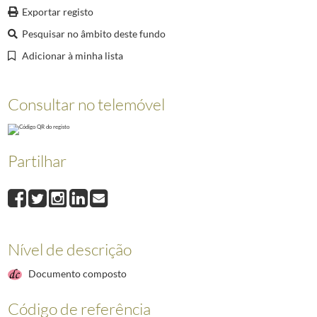
002386
Audiência concedida pelo Presidente da República, Jorge Sampaio, ao M
Exportar registo
002387
Audiência concedida pelo Presidente da República, Jorge Sampaio, ao P
Pesquisar no âmbito deste fundo
002388
O Presidente da República, Jorge Sampaio, preside à apresentação do li
Adicionar à minha lista
002389
Audiência concedida pelo Presidente da República, Jorge Sampaio, a uma
002390
Audiência concedida pelo Presidente da República, Jorge Sampaio, ao 
(...)
Consultar no telemóvel
008331
O Presidente Marcelo Rebelo de Sousa visita a 21.ª edição da Vindour
Partilhar
Nível de descrição
Documento composto
Código de referência