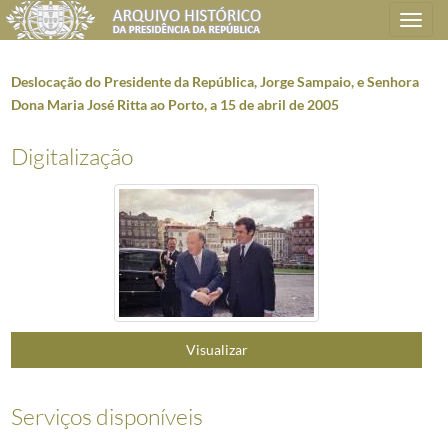
Toggle
navigation
Deslocação do Presidente da República, Jorge Sampaio, e Senhora
Dona Maria José Ritta ao Porto, a 15 de abril de 2005
Plano de classificação
Digitalização
AHPR
Presidência da República
1906/2008-05-09
CC
Casa Civil
1912-08-15/2016-03-09
CC0218
Reportagens fotográficas
1959/2021-05-12
000001
Fotografias de Natal do Presidente da República, Aníbal Cavaco Silva 
(...)
002380
O Presidente da República, Jorge Sampaio, confere posse ao Primeiro-M
002381
Deslocação do Presidente da República, Jorge Sampaio, ao Palácio de S
Visualizar
002382
Deslocação do Presidente da República, Jorge Sampaio, a Ponte de Sor, 
002383
Audiência concedida pelo Presidente da República, Jorge Sampaio, ao Sr.
002384
Receção de credencias de novos embaixadores em Portugal, a 7 de abri
Serviços disponíveis
002385
Deslocação do Presidente da República, Jorge Sampaio, e Senhora Dona 