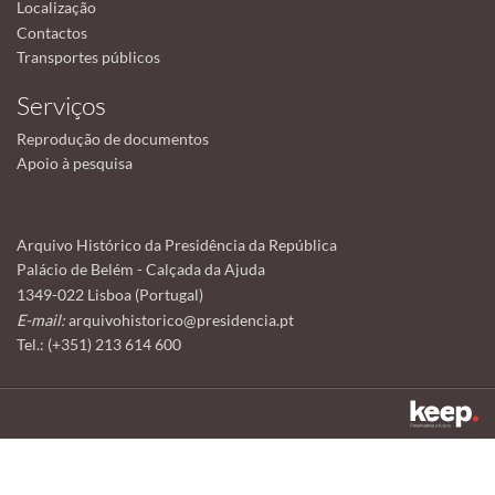
Localização
Contactos
Transportes públicos
Serviços
Reprodução de documentos
Apoio à pesquisa
Arquivo Histórico da Presidência da República
Palácio de Belém - Calçada da Ajuda
1349-022 Lisboa (Portugal)
E-mail:
arquivohistorico@presidencia.pt
Tel.: (+351) 213 614 600
Este sítio utiliza cookies para tornar a sua utilização mais agradável.
Ao continuar a utilizá-lo reconhece e aceita a nossa
política de cookies