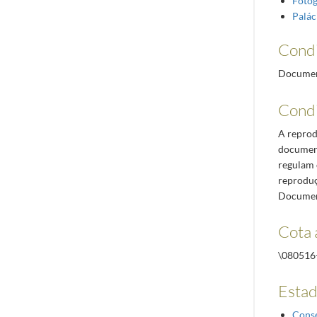
Fotog
Palác
Condi
Document
Condi
A reprod
document
regulam o
reproduç
Documen
Cota 
\080516
Esta
Cons