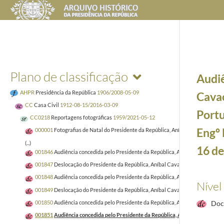
Plano de classificação
Audiê
AHPR
Presidência da República
1906/2008-05-09
Cavac
CC
Casa Civil
1912-08-15/2016-03-09
Portu
CC0218
Reportagens fotográficas
1959/2021-05-12
Engº 
000001
Fotografias de Natal do Presidente da República, Aníbal Cavaco Silva 
(...)
16 de
001846
Audiência concedida pelo Presidente da República, Aníbal Cavaco Silv
001847
Deslocação do Presidente da República, Aníbal Cavaco Silva, à sede d
001848
Audiência concedida pelo Presidente da República, Aníbal Cavaco Silva
Nível
001849
Deslocação do Presidente da República, Aníbal Cavaco Silva, aos Conc
001850
Audiência concedida pelo Presidente da República, Aníbal Cavaco Silva
Doc
001851
Audiência concedida pelo Presidente da República, Aníbal Cavaco Silv