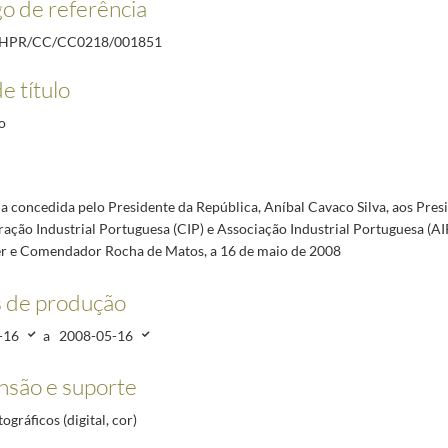
o de referência
8
reid Keil 1850-1907", no Palácio da Ajuda, a 14 de março de 2002
2002-03-14/2002-03-14
AHPR/CC/CC0218/001851
escobertas, a 6 de novembro de 2001
2001-11-06/2001-11-06
e título
 II Jornadas de Inovação e da Feira da Ciência, Tecnologias e Inovação, a 7 de novembro de 2
da Beira Interior (Covilhã), a 8 de novembro de 2001
2001-11-08/2001-11-08
o
o | Wine and History, Festa Pombalina, sendo homenageado como Cidadão Honorário de São Joã
a concedida pelo Presidente da República, Aníbal Cavaco Silva, aos Pres
ação Industrial Portuguesa (CIP) e Associação Industrial Portuguesa (AI
er e Comendador Rocha de Matos, a 16 de maio de 2008
 de produção
-16
a
2008-05-16
são e suporte
tográficos (digital, cor)