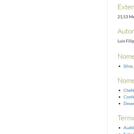
Exte
21,53 M
Autor
Luís Fili
Nome
Silva
Nome
Chefe
Confe
Desen
Termo
Audiê