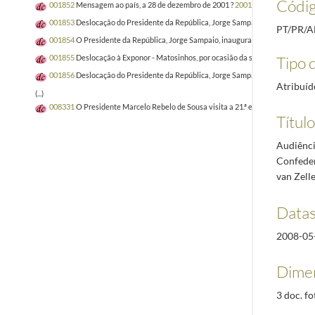
Códig
001852
Mensagem ao país, a 28 de dezembro de 2001 ?
2001-12-28/2001-12-2
001853
Deslocação do Presidente da República, Jorge Sampaio, à exposição "Alf
PT/PR/
001854
O Presidente da República, Jorge Sampaio, inaugura o Hospital CUF D
Tipo d
001855
Deslocação à Exponor - Matosinhos, por ocasião da sessão inaugural das
001856
Deslocação do Presidente da República, Jorge Sampaio, à Universidade 
Atribuíd
(...)
008331
O Presidente Marcelo Rebelo de Sousa visita a 21.ª edição da Vindour
Título
Audiênci
Confeder
van Zell
Datas
2008-05
Dimen
3 doc. fo