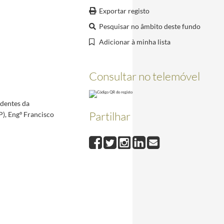
Exportar registo
Pesquisar no âmbito deste fundo
001
2001-11-07/2001-11-07
Adicionar à minha lista
Consultar no telemóvel
o da Pesqueira e recebido a Chave de Honra da vila, a 2 de setembro de 2023
2023-09-02/202
identes da
Partilhar
P), Engº Francisco