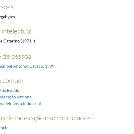
nsões
egabytes
 intelectual
pe Catarino (1971- )
 de pessoa
, Aníbal António Cavaco. 1939-
 comum
 de Estado
deração patronal
volvimento industrial
s de indexação não controlados
ncia