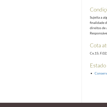
Condiç
Sujeita a a
finalidade 
direitos de
Responsável
Cota at
Cx.15; F.02
Estado
Conserv