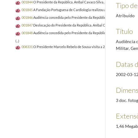
001844
O Presidente da República, Aníbal Cavaco Silva, preside ao Encontro “Os
Tipo de 
001845
A Fundação Portuguesa de Cardiologia realizou ação de rastreio no Pal
Atribuído
001846
Audiência concedida pelo Presidente da República, Aníbal Cavaco Silv
001847
Deslocação do Presidente da República, Aníbal Cavaco Silva, à sede d
Título
001848
Audiência concedida pelo Presidente da República, Aníbal Cavaco Silva
Audiência c
(...)
008331
O Presidente Marcelo Rebelo de Sousa visita a 21.ª edição da Vindour
Militar, Ge
Datas 
2002-03-1
Dimens
3 doc. fotog
Extens
1,46 Megab