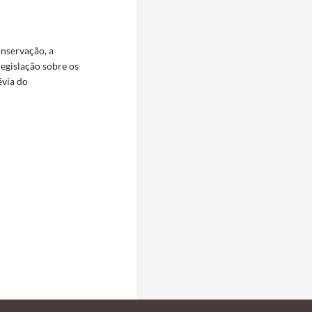
onservação, a
legislação sobre os
évia do