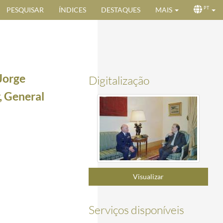
PESQUISAR
ÍNDICES
DESTAQUES
MAIS
PT
Jorge
Digitalização
, General
2001
2001-10-18/2001-10-18
Visualizar
2
2002-03-11/2002-03-11
u de Comendador da Ordem do Infante D. Henrique, a 11 de março de 2002
2002-03-11/2002-03
03-12/2002-03-12
Serviços disponíveis
de 2002
2002-03-12/2002-03-12