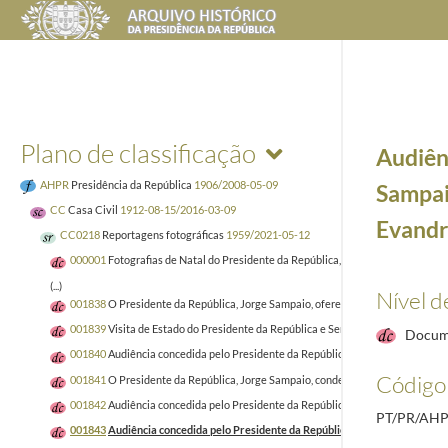
Plano de classificação
Audiên
AHPR
Presidência da República
1906/2008-05-09
Sampaio
CC
Casa Civil
1912-08-15/2016-03-09
Evandr
CC0218
Reportagens fotográficas
1959/2021-05-12
000001
Fotografias de Natal do Presidente da República, Aníbal Cavaco Silva 
(...)
Nível d
001838
O Presidente da República, Jorge Sampaio, oferece um jantar em honra
001839
Visita de Estado do Presidente da República e Senhora de Jorge Sampai
Docum
001840
Audiência concedida pelo Presidente da República, Jorge Sampaio, ao 
Código 
001841
O Presidente da República, Jorge Sampaio, condecora o Diretor de Serv
001842
Audiência concedida pelo Presidente da República, Jorge Sampaio, ao M
PT/PR/AHP
001843
Audiência concedida pelo Presidente da República, Jorge Sampaio, ao 