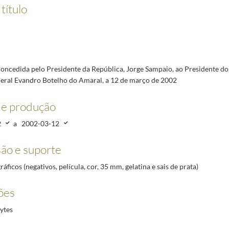
 Jovens e a Política”, a 12 de maio de 2008
2008-05-12/2008-05-12
título
ácio de Belém, a 8 de maio de 2008
2008-05-08/2008-05-08
a, ao Embaixador dos Estados Unidos da América, Thomas F. Stephenson, a 13 de maio de 2008
a Liga dos Combatentes, por ocasião da Cerimónia Comemorativa dos 200 Anos da Ordem da To
, à Direção da Associação Nacional de Freguesias (ANAFRE), a 14 de maio de 2008
2008-05-14
oncedida pelo Presidente da República, Jorge Sampaio, ao Presidente d
o | Wine and History, Festa Pombalina, sendo homenageado como Cidadão Honorário de São Joã
neral Evandro Botelho do Amaral, a 12 de março de 2002
de produção
2
a
2002-03-12
ão e suporte
ráficos (negativos, película, cor, 35 mm, gelatina e sais de prata)
ões
ytes