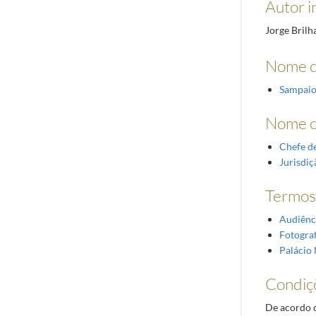
Autor i
Jorge Brilh
Nome d
Sampaio
Nome 
Chefe d
Jurisdiç
Termos 
Audiênc
Fotograf
Palácio 
Condiç
De acordo c