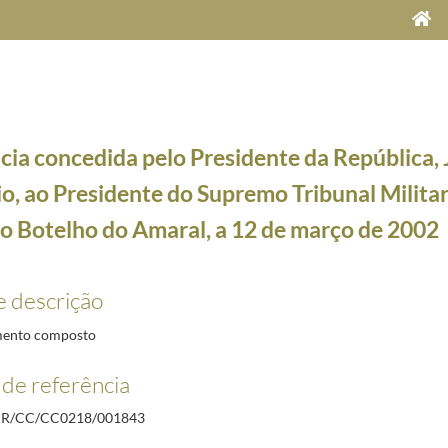
cia concedida pelo Presidente da República, 
, ao Presidente do Supremo Tribunal Militar
o Botelho do Amaral, a 12 de março de 2002
e Maria Cavaco Silva, a 5 de dezembro de 2012
2012-12-05/2012-12-05
e descrição
 do Presidente da Venezuela, Hugo Chávez, no Palácio Nacional da Ajuda, a 18 de outubro de 
o à Federação Russa, de 25 a 29 de outubro de 2001
2001-10-25/2001-10-29
ento composto
Bastonário da Ordem dos Médicos Dentistas, Orlando Monteiro da Silva, a 11 de março de 200
de referência
iços da Secretaria-geral da Presidência da República, o senhor António Rodrigues, com o gra
inistro da República para os Açores, Alberto Sampaio da Nóvoa, a 12 de março de 2002
2002-
R/CC/CC0218/001843
Presidente do Supremo Tribunal Militar, General Evandro Botelho do Amaral, a 12 de março 