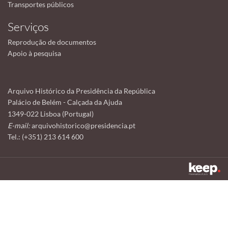
Transportes públicos
Serviços
Reprodução de documentos
Apoio à pesquisa
Arquivo Histórico da Presidência da República
Palácio de Belém - Calçada da Ajuda
1349-022 Lisboa (Portugal)
E-mail:
arquivohistorico@presidencia.pt
Tel.: (+351) 213 614 600
Este sítio utiliza cookies para tornar a sua utilização mais agradável.
Ao continuar a utilizá-lo reconhece e aceita a nossa
política de cookies
Aceitar