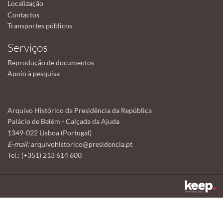
Localização
Contactos
Transportes públicos
Serviços
Reprodução de documentos
Apoio à pesquisa
Arquivo Histórico da Presidência da República
Palácio de Belém - Calçada da Ajuda
1349-022 Lisboa (Portugal)
E-mail:
arquivohistorico@presidencia.pt
Tel.: (+351) 213 614 600
Este sítio utiliza cookies para tornar a sua utilização mais agradável.
Ao continuar a utilizá-lo reconhece e aceita a nossa
política de cookies