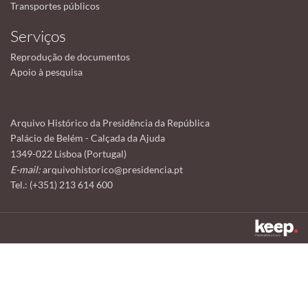
Transportes públicos
Serviços
Reprodução de documentos
Apoio à pesquisa
Arquivo Histórico da Presidência da República
Palácio de Belém - Calçada da Ajuda
1349-022 Lisboa (Portugal)
E-mail:
arquivohistorico@presidencia.pt
Tel.: (+351) 213 614 600
Este sítio utiliza cookies para tornar a sua utilização mais agradável.
Ao continuar a utilizá-lo reconhece e aceita a nossa
política de cookies
Aceitar