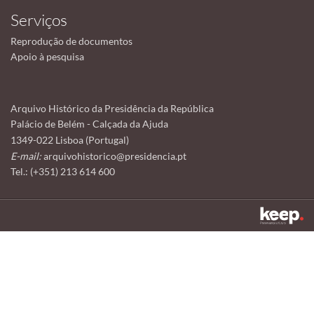
Serviços
Reprodução de documentos
Apoio à pesquisa
Arquivo Histórico da Presidência da República
Palácio de Belém - Calçada da Ajuda
1349-022 Lisboa (Portugal)
E-mail:
arquivohistorico@presidencia.pt
Tel.: (+351) 213 614 600
Este sítio utiliza cookies para tornar a sua utilização mais agradável.
Ao continuar a utilizá-lo reconhece e aceita a nossa
política de cookies
Aceitar