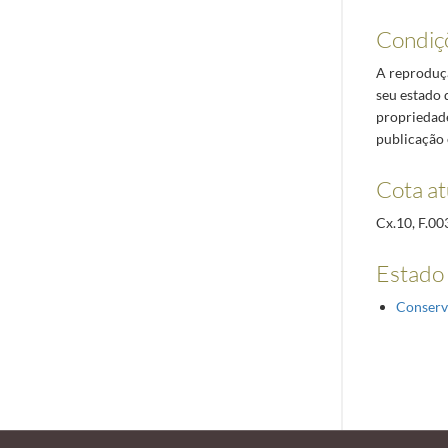
Condiç
A reproduçã
seu estado 
propriedade
publicação 
Cota at
Cx.10, F.00
Estado
Conserv