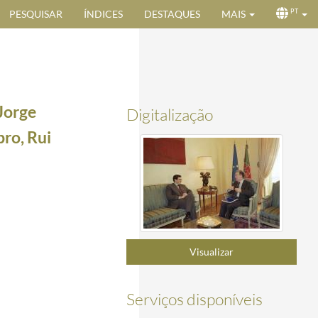
PESQUISAR
ÍNDICES
DESTAQUES
MAIS
PT
Jorge
Digitalização
ro, Rui
99-05-27/1999-05-27
1999-05-27
Visualizar
/2000-01-25
Serviços disponíveis
2000-01-26