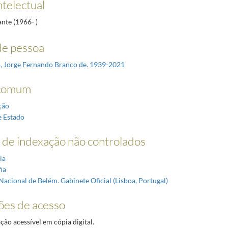
ntelectual
ante (1966- )
e pessoa
, Jorge Fernando Branco de. 1939-2021
comum
ção
e Estado
de indexação não controlados
ia
ia
Nacional de Belém. Gabinete Oficial (Lisboa, Portugal)
ões de acesso
o acessível em cópia digital.