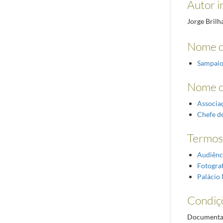
Autor i
Jorge Brilh
Nome d
Sampaio
Nome 
Associa
Chefe d
Termos 
Audiênc
Fotograf
Palácio 
Condiç
Documentaçã