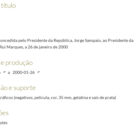
esidente do CIDAC - Centro de Investigação e Documentação Amílcar Cabral, Luísa Teotónio Pe
título
Chefe do Estado-Maior-General das Forças Armadas de Espanha, General Santiago Valderas, a 
tos de Ano Novo do Corpo Diplomático acreditado em Portugal, no Palácio Nacional de Queluz
elegação do Conselho Diretivo da Associação Nacional de Municípios Portugueses que se deslo
a, à Direção da Associação Nacional de Freguesias (ANAFRE) a 18 de setembro de 2014
2014-0
oncedida pelo Presidente da República, Jorge Sampaio, ao Presidente da
o | Wine and History, Festa Pombalina, sendo homenageado como Cidadão Honorário de São Joã
ui Marques, a 26 de janeiro de 2000
de produção
6
a
2000-01-26
ão e suporte
ráficos (negativos, película, cor, 35 mm, gelatina e sais de prata)
ões
ytes