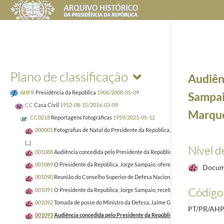
Plano de classificação
Audiên
AHPR
Presidência da República
1906/2008-05-09
Sampai
CC
Casa Civil
1912-08-15/2016-03-09
Marques
CC0218
Reportagens fotográficas
1959/2021-05-12
000001
Fotografias de Natal do Presidente da República, Aníbal Cavaco Silva 
(...)
Nível d
001088
Audiência concedida pelo Presidente da República, Jorge Sampaio, ao V
001089
O Presidente da República, Jorge Sampaio, oferece uma receção a jorn
Docum
001090
Reunião do Conselho Superior de Defesa Nacional, a 19 de janeiro de 
Código 
001091
O Presidente da Republica, Jorge Sampaio, recebe e oferece um almoço a
001092
Tomada de posse do Ministro da Defesa, Jaime Gama, e do Secretário d
PT/PR/AHP
001093
Audiência concedida pelo Presidente da República, Jorge Sampaio, ao 