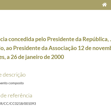
cia concedida pelo Presidente da República, 
o, ao Presidente da Associação 12 de novemb
, a 26 de janeiro de 2000
e Maria Cavaco Silva, a 5 de dezembro de 2012
2012-12-05/2012-12-05
e descrição
ice-Ministro dos Negócios Estrangeiros da Rússia, Alexander Avdeev, a 27 de maio de 1999
19
alistas das Comunidades Portuguesas, no Palácio de Belém, a 27 de maio de 1999
1999-05-27/
ento composto
2000
2000-01-19/2000-01-19
de referência
o Senhor Eusébio da Silva Ferreira, no Palácio de Belém, a 25 de janeiro de 2000
2000-01-25
e Estado da Defesa Nacional, José Penedos, a 29 de maio de 1999
1999-05-29/1999-05-29
R/CC/CC0218/001093
Presidente da Associação 12 de novembro, Rui Marques, a 26 de janeiro de 2000
2000-01-26/