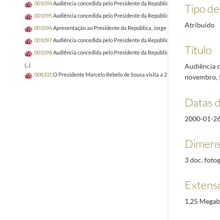
001094
Audiência concedida pelo Presidente da República, Jorge Sampaio, à Pr
Tipo de 
001095
Audiência concedida pelo Presidente da República, Jorge Sampaio, ao 
Atribuído
001096
Apresentação ao Presidente da República, Jorge Sampaio, de cumprimen
001097
Audiência concedida pelo Presidente da República, Jorge Sampaio, à D
Título
001098
Audiência concedida pelo Presidente da República, Aníbal Cavaco Silv
Audiência c
(...)
008331
O Presidente Marcelo Rebelo de Sousa visita a 21.ª edição da Vindour
novembro, R
Datas 
2000-01-2
Dimens
3 doc. fotog
Extens
1,25 Megab