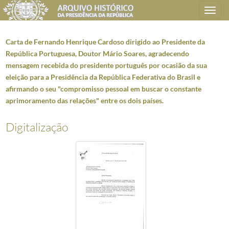
Toggle
navigation
Carta de Fernando Henrique Cardoso dirigido ao Presidente da
República Portuguesa, Doutor Mário Soares, agradecendo
mensagem recebida do presidente português por ocasião da sua
Plano de classificação
eleição para a Presidência da República Federativa do Brasil e
afirmando o seu "compromisso pessoal em buscar o constante
AHPR
Presidência da República
1906/2008-05-09
aprimoramento das relações" entre os dois países.
CC
Casa Civil
1912-08-15/2016-03-09
CC0207
Dossiers de Relações Internacionais
1928-05-05/2005-12-30
Digitalização
4851
Brasil - Mensagens
1977-04-25/2003-06-20
001
Mensagem de felicitações dirigida pelo Presidente da República, António R
(...)
011
Mensagem de Fernando Collor, Presidente da República Federativa do Brasi
012
Mensagem do Presidente da República, Mário Soares, dirigida ao novo Pre
013
Carta oficial de Itamar Franco, Presidente da República Federativa do Br
014
Carta do Presidente da República, Mário Soares, dirigida a Itamar Franc
015
Carta do Presidente da República, Mário Soares, dirigida a Itamar Franc